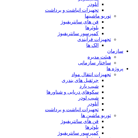
آنلودر
تجهیزات انباشت و برداشت
توربو ماشینها
فن های سانتریفیوژ
بلوئرها
کمپرسور سانتریفیوژ
تجهیزات فرآیندی
الک ها
سازمان
هيئت مديره
ساختار سازمانی
پروژه ها
تجهيزات انتقال مواد
جرثقيل های بندری
شيپ يارد
سكوهای دريايی و شناورها
شيپ لودر
آنلودر
تجهيزات انباشت و برداشت
توربو ماشين ها
فن های سانتريفيوژ
بلوئرها
کمپرسور سانتریفیوژ