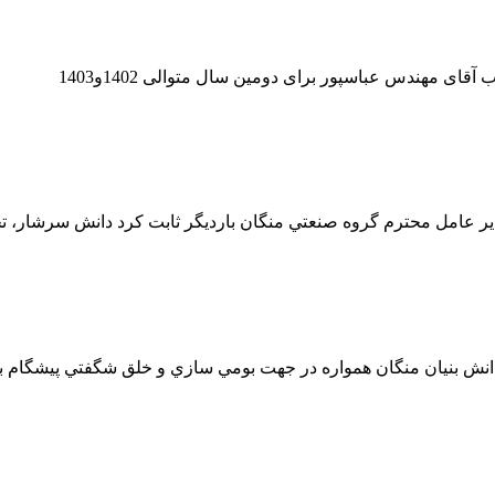
 مهندس عباسپور برای دومین سال متوالی 1402و1403
ير عامل محترم گروه صنعتي منگان بارديگر ثابت كرد دانش سرشار، 