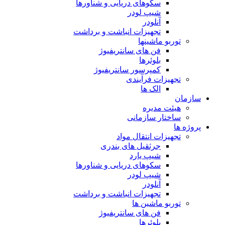
سکوهای دریایی و شناورها
شیپ لودر
آنلودر
تجهیزات انباشت و برداشت
توربو ماشینها
فن های سانتریفیوژ
بلوئرها
کمپرسور سانتریفیوژ
تجهیزات فرآیندی
الک ها
سازمان
هيئت مديره
ساختار سازمانی
پروژه ها
تجهيزات انتقال مواد
جرثقيل های بندری
شيپ يارد
سكوهای دريايی و شناورها
شيپ لودر
آنلودر
تجهيزات انباشت و برداشت
توربو ماشين ها
فن های سانتريفيوژ
بلوئرها