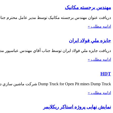
مهندس برجسته مکانیک
دریافت عنوان مهندس برجسته مکانیک توسط مدیر عامل محترم جناب آقای
ادامه مطلب »
جايزه ملي فولاد ايران
دريافت جايزه ملي فولاد ايران توسط جناب آقاي مهندس عباسپور مد
ادامه مطلب »
HDT
Dump Truck for Open Pit mines Dump Truck شركت ماشين سازي دانش بنيان منگان همواره در جهت بومي سازي و خلق شگفتي پيشگام بوده است
ادامه مطلب »
نمایش نهایی پروژه استاکر ریکلایمر