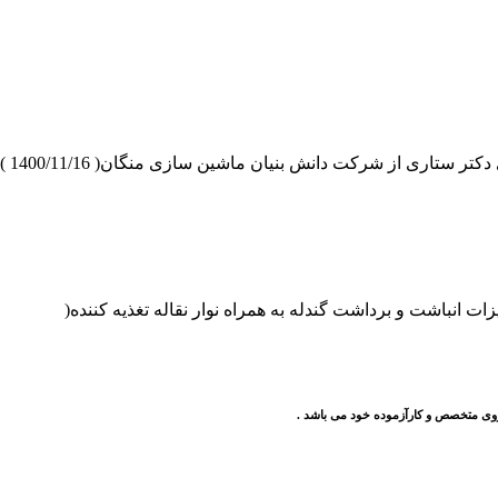
ت دانش بنیان ماشین سازی منگان( 1400/11/16 ) به گزارش کرج- ایرنا
ات انباشت و برداشت گندله به همراه نوار نقاله تغذيه كننده(
وی متخصص و کارآزموده خود می باشد .