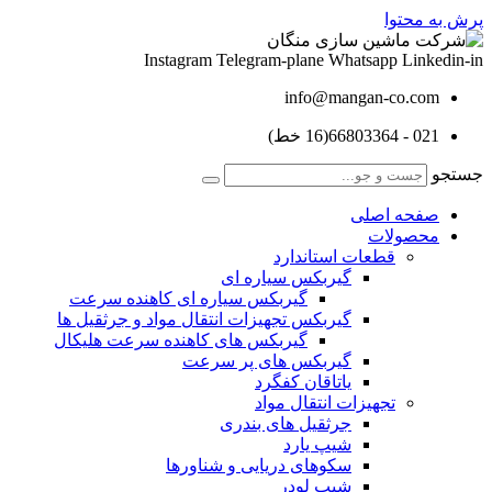
پرش به محتوا
Instagram
Telegram-plane
Whatsapp
Linkedin-in
info@mangan-co.com
021 - 66803364(16 خط)
جستجو
صفحه اصلی
محصولات
قطعات استاندارد
گيربكس سياره ای
گيربكس سياره ای كاهنده سرعت
گيربكس تجهيزات انتقال مواد و جرثقيل ها
گيربكس های كاهنده سرعت هليكال
گيربكس های پر سرعت
ياتاقان كفگرد
تجهیزات انتقال مواد
جرثقیل های بندری
شیپ یارد
سکوهای دریایی و شناورها
شیپ لودر