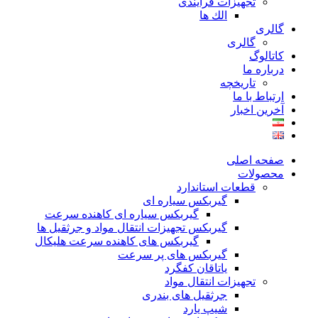
تجهیزات فرآیندی
الك ها
گالری
گالری
کاتالوگ
درباره ما
تاريخچه
ارتباط با ما
آخرین اخبار
صفحه اصلی
محصولات
قطعات استاندارد
گيربكس سياره ای
گيربكس سياره ای كاهنده سرعت
گيربكس تجهيزات انتقال مواد و جرثقيل ها
گيربكس های كاهنده سرعت هليكال
گيربكس های پر سرعت
ياتاقان كفگرد
تجهیزات انتقال مواد
جرثقیل های بندری
شیپ یارد