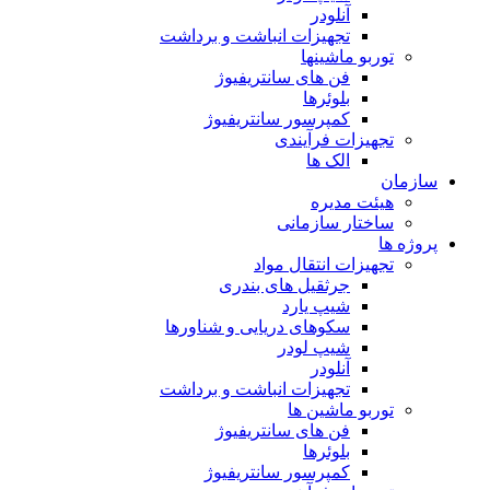
آنلودر
تجهیزات انباشت و برداشت
توربو ماشینها
فن های سانتریفیوژ
بلوئرها
کمپرسور سانتریفیوژ
تجهیزات فرآیندی
الک ها
سازمان
هيئت مديره
ساختار سازمانی
پروژه ها
تجهيزات انتقال مواد
جرثقيل های بندری
شيپ يارد
سكوهای دريايی و شناورها
شيپ لودر
آنلودر
تجهيزات انباشت و برداشت
توربو ماشين ها
فن های سانتريفيوژ
بلوئرها
کمپرسور سانتریفیوژ