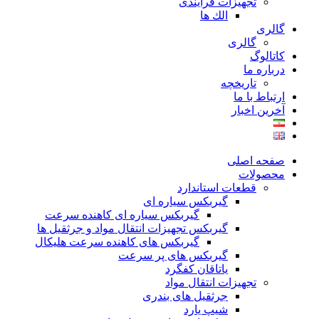
تجهیزات فرآیندی
الك ها
گالری
گالری
کاتالوگ
درباره ما
تاريخچه
ارتباط با ما
آخرین اخبار
صفحه اصلی
محصولات
قطعات استاندارد
گيربكس سياره ای
گيربكس سياره ای كاهنده سرعت
گيربكس تجهيزات انتقال مواد و جرثقيل ها
گيربكس های كاهنده سرعت هليكال
گيربكس های پر سرعت
ياتاقان كفگرد
تجهیزات انتقال مواد
جرثقیل های بندری
شیپ یارد