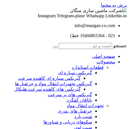
پرش به محتوا
Instagram
Telegram-plane
Whatsapp
Linkedin-in
info@mangan-co.com
021 - 66803364(16 خط)
جستجو
صفحه اصلی
محصولات
قطعات استاندارد
گيربكس سياره ای
گيربكس سياره ای كاهنده سرعت
گيربكس تجهيزات انتقال مواد و جرثقيل ها
گيربكس های كاهنده سرعت هليكال
گيربكس های پر سرعت
ياتاقان كفگرد
تجهیزات انتقال مواد
جرثقیل های بندری
شیپ یارد
سکوهای دریایی و شناورها
شیپ لودر