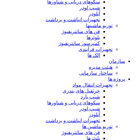
سکوهای دریایی و شناورها
شیپ لودر
آنلودر
تجهیزات انباشت و برداشت
توربو ماشینها
فن های سانتریفیوژ
بلوئرها
کمپرسور سانتریفیوژ
تجهیزات فرآیندی
الک ها
سازمان
هيئت مديره
ساختار سازمانی
پروژه ها
تجهيزات انتقال مواد
جرثقيل های بندری
شيپ يارد
سكوهای دريايی و شناورها
شيپ لودر
آنلودر
تجهيزات انباشت و برداشت
توربو ماشين ها
فن های سانتريفيوژ
بلوئرها