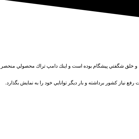
ق شگفتي پيشگام بوده است و اينك دامپ تراك محصولي منحصر به فرد 
ع نياز كشور برداشته و بار ديگر توانايي خود را به نمايش بگذارد.