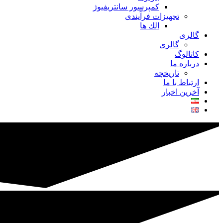
کمپرسور سانتریفیوژ
تجهیزات فرآیندی
الك ها
گالری
گالری
کاتالوگ
درباره ما
تاريخچه
ارتباط با ما
آخرین اخبار