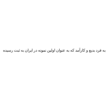
بديع و كارآمد كه به عنوان اولين نمونه در ايران به ثبت رسيده