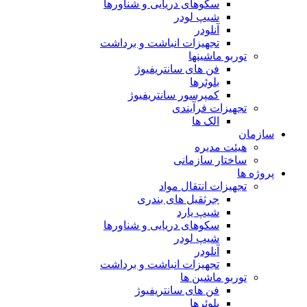
سکوهای دریایی و شناورها
شیپ لودر
آنلودر
تجهیزات انباشت و برداشت
توربو ماشینها
فن های سانتریفیوژ
بلوئرها
کمپرسور سانتریفیوژ
تجهیزات فرآیندی
الک ها
سازمان
هيئت مديره
ساختار سازمانی
پروژه ها
تجهيزات انتقال مواد
جرثقيل های بندری
شيپ يارد
سكوهای دريايی و شناورها
شيپ لودر
آنلودر
تجهيزات انباشت و برداشت
توربو ماشين ها
فن های سانتريفيوژ
بلوئرها