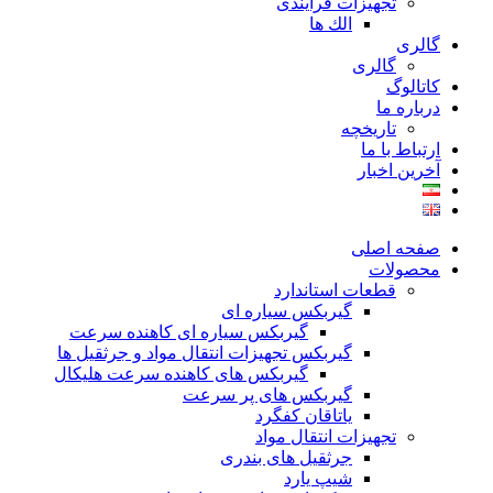
تجهیزات فرآیندی
الك ها
گالری
گالری
کاتالوگ
درباره ما
تاريخچه
ارتباط با ما
آخرین اخبار
صفحه اصلی
محصولات
قطعات استاندارد
گيربكس سياره ای
گيربكس سياره ای كاهنده سرعت
گيربكس تجهيزات انتقال مواد و جرثقيل ها
گيربكس های كاهنده سرعت هليكال
گيربكس های پر سرعت
ياتاقان كفگرد
تجهیزات انتقال مواد
جرثقیل های بندری
شیپ یارد