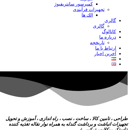
کمپرسور سانتریفیوژ
تجهیزات فرآیندی
الك ها
گالری
گالری
کاتالوگ
درباره ما
تاريخچه
ارتباط با ما
آخرین اخبار
طراحی ، تامين كالا ، ساخت ، نصب ، راه اندازی ، آموزش و تحويل
تجهيزات انباشت و برداشت گندله به همراه نوار نقاله تغذيه كننده
( استكر ريكلايمر تركيبی )