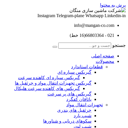
پرش به محتوا
Instagram
Telegram-plane
Whatsapp
Linkedin-in
info@mangan-co.com
021 - 66803364(16 خط)
جستجو
صفحه اصلی
محصولات
قطعات استاندارد
گيربكس سياره ای
گيربكس سياره ای كاهنده سرعت
گيربكس تجهيزات انتقال مواد و جرثقيل ها
گيربكس های كاهنده سرعت هليكال
گيربكس های پر سرعت
ياتاقان كفگرد
تجهیزات انتقال مواد
جرثقیل های بندری
شیپ یارد
سکوهای دریایی و شناورها
شیپ لودر