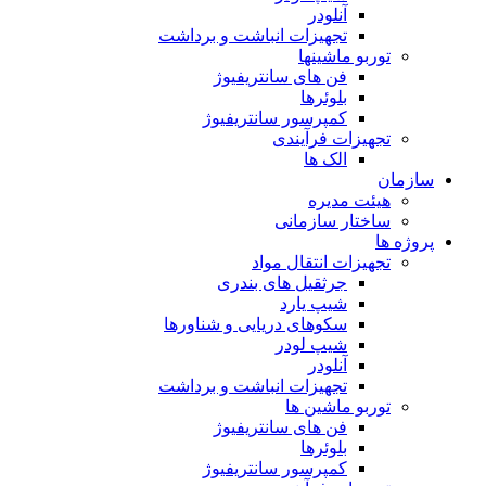
آنلودر
تجهیزات انباشت و برداشت
توربو ماشینها
فن های سانتریفیوژ
بلوئرها
کمپرسور سانتریفیوژ
تجهیزات فرآیندی
الک ها
سازمان
هيئت مديره
ساختار سازمانی
پروژه ها
تجهيزات انتقال مواد
جرثقيل های بندری
شيپ يارد
سكوهای دريايی و شناورها
شيپ لودر
آنلودر
تجهيزات انباشت و برداشت
توربو ماشين ها
فن های سانتريفيوژ
بلوئرها
کمپرسور سانتریفیوژ