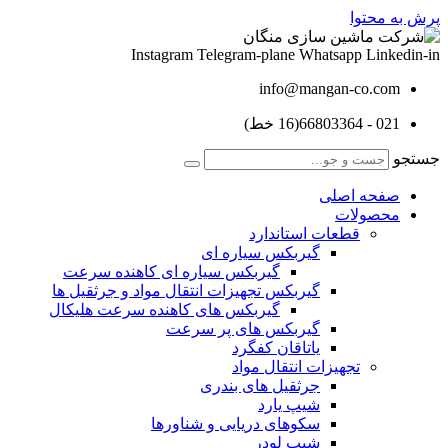
پرش به محتوا
Instagram
Telegram-plane
Whatsapp
Linkedin-in
info@mangan-co.com
021 - 66803364(16 خط)
جستجو
صفحه اصلی
محصولات
قطعات استاندارد
گيربكس سياره ای
گيربكس سياره ای كاهنده سرعت
گيربكس تجهيزات انتقال مواد و جرثقيل ها
گيربكس های كاهنده سرعت هليكال
گيربكس های پر سرعت
ياتاقان كفگرد
تجهیزات انتقال مواد
جرثقیل های بندری
شیپ یارد
سکوهای دریایی و شناورها
شیپ لودر