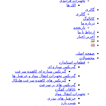
تجهیزات فرآیندی
الك ها
گالری
گالری
کاتالوگ
درباره ما
تاريخچه
ارتباط با ما
آخرین اخبار
صفحه اصلی
محصولات
قطعات استاندارد
گيربكس سياره ای
گيربكس سياره ای كاهنده سرعت
گيربكس تجهيزات انتقال مواد و جرثقيل ها
گيربكس های كاهنده سرعت هليكال
گيربكس های پر سرعت
ياتاقان كفگرد
تجهیزات انتقال مواد
جرثقیل های بندری
شیپ یارد