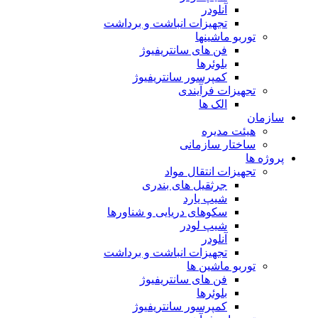
آنلودر
تجهیزات انباشت و برداشت
توربو ماشینها
فن های سانتریفیوژ
بلوئرها
کمپرسور سانتریفیوژ
تجهیزات فرآیندی
الک ها
سازمان
هيئت مديره
ساختار سازمانی
پروژه ها
تجهيزات انتقال مواد
جرثقيل های بندری
شيپ يارد
سكوهای دريايی و شناورها
شيپ لودر
آنلودر
تجهيزات انباشت و برداشت
توربو ماشين ها
فن های سانتريفيوژ
بلوئرها
کمپرسور سانتریفیوژ