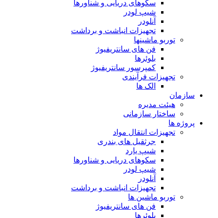
سکوهای دریایی و شناورها
شیپ لودر
آنلودر
تجهیزات انباشت و برداشت
توربو ماشینها
فن های سانتریفیوژ
بلوئرها
کمپرسور سانتریفیوژ
تجهیزات فرآیندی
الک ها
سازمان
هيئت مديره
ساختار سازمانی
پروژه ها
تجهيزات انتقال مواد
جرثقيل های بندری
شيپ يارد
سكوهای دريايی و شناورها
شيپ لودر
آنلودر
تجهيزات انباشت و برداشت
توربو ماشين ها
فن های سانتريفيوژ
بلوئرها