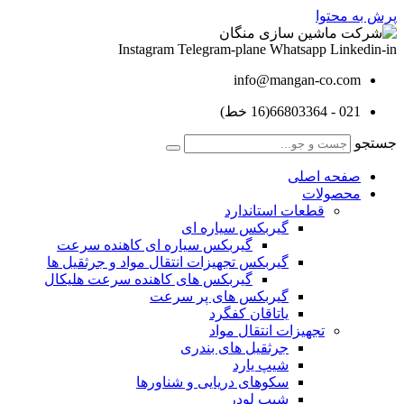
پرش به محتوا
Instagram
Telegram-plane
Whatsapp
Linkedin-in
info@mangan-co.com
021 - 66803364(16 خط)
جستجو
صفحه اصلی
محصولات
قطعات استاندارد
گيربكس سياره ای
گيربكس سياره ای كاهنده سرعت
گيربكس تجهيزات انتقال مواد و جرثقيل ها
گيربكس های كاهنده سرعت هليكال
گيربكس های پر سرعت
ياتاقان كفگرد
تجهیزات انتقال مواد
جرثقیل های بندری
شیپ یارد
سکوهای دریایی و شناورها
شیپ لودر