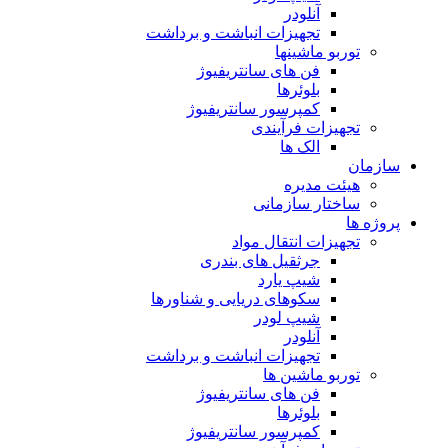
آنلودر
تجهیزات انباشت و برداشت
توربو ماشینها
فن های سانتریفیوژ
بلوئرها
کمپرسور سانتریفیوژ
تجهیزات فرآیندی
الک ها
سازمان
هيئت مديره
ساختار سازمانی
پروژه ها
تجهيزات انتقال مواد
جرثقيل های بندری
شيپ يارد
سكوهای دريايی و شناورها
شيپ لودر
آنلودر
تجهيزات انباشت و برداشت
توربو ماشين ها
فن های سانتريفيوژ
بلوئرها
کمپرسور سانتریفیوژ