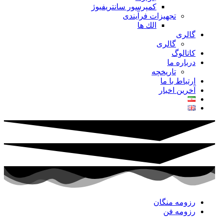
کمپرسور سانتریفیوژ
تجهیزات فرآیندی
الك ها
گالری
گالری
کاتالوگ
درباره ما
تاريخچه
ارتباط با ما
آخرین اخبار
رزومه منگان
رزومه فن