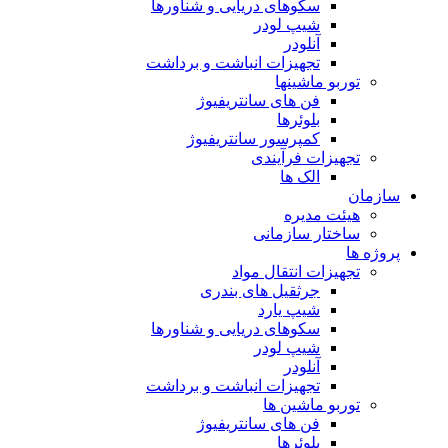
سکوهای دریایی و شناورها
شیپ لودر
آنلودر
تجهیزات انباشت و برداشت
توربو ماشینها
فن های سانتریفیوژ
بلوئرها
کمپرسور سانتریفیوژ
تجهیزات فرآیندی
الک ها
سازمان
هيئت مديره
ساختار سازمانی
پروژه ها
تجهيزات انتقال مواد
جرثقيل های بندری
شيپ يارد
سكوهای دريايی و شناورها
شيپ لودر
آنلودر
تجهيزات انباشت و برداشت
توربو ماشين ها
فن های سانتريفيوژ
بلوئرها