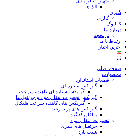
تجهیزات فرآیندی
الك ها
گالری
گالری
کاتالوگ
درباره ما
تاريخچه
ارتباط با ما
آخرین اخبار
صفحه اصلی
محصولات
قطعات استاندارد
گيربكس سياره ای
گيربكس سياره ای كاهنده سرعت
گيربكس تجهيزات انتقال مواد و جرثقيل ها
گيربكس های كاهنده سرعت هليكال
گيربكس های پر سرعت
ياتاقان كفگرد
تجهیزات انتقال مواد
جرثقیل های بندری
شیپ یارد