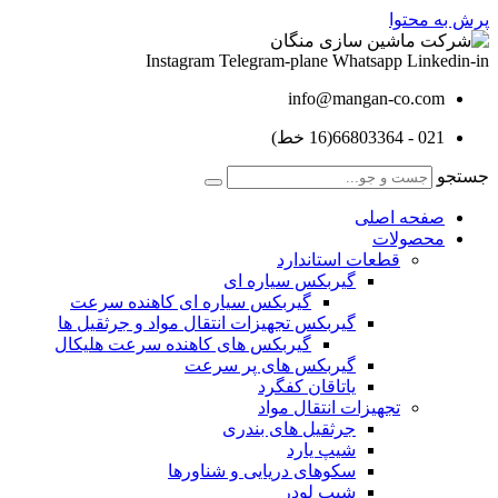
پرش به محتوا
Instagram
Telegram-plane
Whatsapp
Linkedin-in
info@mangan-co.com
021 - 66803364(16 خط)
جستجو
صفحه اصلی
محصولات
قطعات استاندارد
گيربكس سياره ای
گيربكس سياره ای كاهنده سرعت
گيربكس تجهيزات انتقال مواد و جرثقيل ها
گيربكس های كاهنده سرعت هليكال
گيربكس های پر سرعت
ياتاقان كفگرد
تجهیزات انتقال مواد
جرثقیل های بندری
شیپ یارد
سکوهای دریایی و شناورها
شیپ لودر