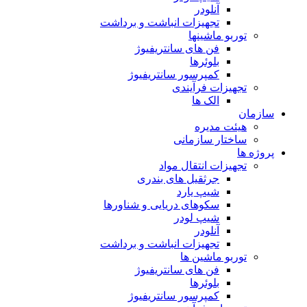
آنلودر
تجهیزات انباشت و برداشت
توربو ماشینها
فن های سانتریفیوژ
بلوئرها
کمپرسور سانتریفیوژ
تجهیزات فرآیندی
الک ها
سازمان
هيئت مديره
ساختار سازمانی
پروژه ها
تجهيزات انتقال مواد
جرثقيل های بندری
شيپ يارد
سكوهای دريايی و شناورها
شيپ لودر
آنلودر
تجهيزات انباشت و برداشت
توربو ماشين ها
فن های سانتريفيوژ
بلوئرها
کمپرسور سانتریفیوژ