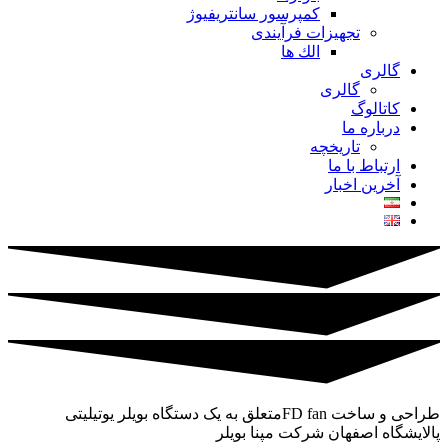
کمپرسور سانتریفیوژ
تجهیزات فرآیندی
الك ها
گالری
گالری
کاتالوگ
درباره ما
تاريخچه
ارتباط با ما
آخرین اخبار
طراحی و ساخت FD fanمتعلق به یک دستگاه بویلر یوتیلیتی
پالایشگاه اصفهان شرکت مپنا بویلر