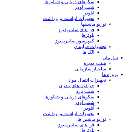
سکوهای دریایی و شناورها
شیپ لودر
آنلودر
تجهیزات انباشت و برداشت
توربو ماشینها
فن های سانتریفیوژ
بلوئرها
کمپرسور سانتریفیوژ
تجهیزات فرآیندی
الک ها
سازمان
هيئت مديره
ساختار سازمانی
پروژه ها
تجهيزات انتقال مواد
جرثقيل های بندری
شيپ يارد
سكوهای دريايی و شناورها
شيپ لودر
آنلودر
تجهيزات انباشت و برداشت
توربو ماشين ها
فن های سانتريفيوژ
بلوئرها