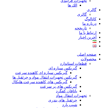
تجهیزات فرآیندی
الك ها
گالری
گالری
کاتالوگ
درباره ما
تاريخچه
ارتباط با ما
آخرین اخبار
صفحه اصلی
محصولات
قطعات استاندارد
گيربكس سياره ای
گيربكس سياره ای كاهنده سرعت
گيربكس تجهيزات انتقال مواد و جرثقيل ها
گيربكس های كاهنده سرعت هليكال
گيربكس های پر سرعت
ياتاقان كفگرد
تجهیزات انتقال مواد
جرثقیل های بندری
شیپ یارد