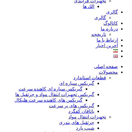
تجهیزات فرآیندی
الك ها
گالری
گالری
کاتالوگ
درباره ما
تاريخچه
ارتباط با ما
آخرین اخبار
صفحه اصلی
محصولات
قطعات استاندارد
گيربكس سياره ای
گيربكس سياره ای كاهنده سرعت
گيربكس تجهيزات انتقال مواد و جرثقيل ها
گيربكس های كاهنده سرعت هليكال
گيربكس های پر سرعت
ياتاقان كفگرد
تجهیزات انتقال مواد
جرثقیل های بندری
شیپ یارد