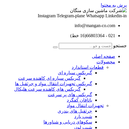
پرش به محتوا
Instagram
Telegram-plane
Whatsapp
Linkedin-in
info@mangan-co.com
021 - 66803364(16 خط)
جستجو
صفحه اصلی
محصولات
قطعات استاندارد
گيربكس سياره ای
گيربكس سياره ای كاهنده سرعت
گيربكس تجهيزات انتقال مواد و جرثقيل ها
گيربكس های كاهنده سرعت هليكال
گيربكس های پر سرعت
ياتاقان كفگرد
تجهیزات انتقال مواد
جرثقیل های بندری
شیپ یارد
سکوهای دریایی و شناورها
شیپ لودر