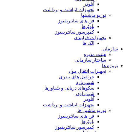
آنلودر
تجهیزات انباشت و برداشت
توربو ماشینها
فن های سانتریفیوژ
بلوئرها
کمپرسور سانتریفیوژ
تجهیزات فرآیندی
الک ها
سازمان
هيئت مديره
ساختار سازمانی
پروژه ها
تجهيزات انتقال مواد
جرثقيل های بندری
شيپ يارد
سكوهای دريايی و شناورها
شيپ لودر
آنلودر
تجهيزات انباشت و برداشت
توربو ماشين ها
فن های سانتريفيوژ
بلوئرها
کمپرسور سانتریفیوژ