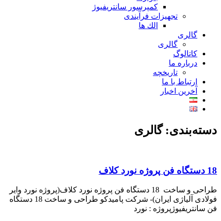
کمپرسور سانتریفیوژ
تجهیزات فرآیندی
الك ها
گالری
گالری
کاتالوگ
درباره ما
تاريخچه
ارتباط با ما
آخرین اخبار
دسته‌بندی: گالری
18 دستگاه فن پروژه نورد کلاف
طراحی و ساخت 18 دستگاه فن پروژه نورد كلاف(پروژه نورد واير
فولادی آلياژی ايران)- شركت پاميدكو طراحی و ساخت 18 دستگاه
فن سانتريفيوژپروژه : نورد