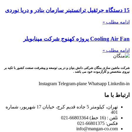
15 دستگاه جرثقیل ترانستینر سازمان بنادر و دریا نوردی
ادامه مطلب »
Cooling Air Fan پروژه كهنوج شركت مپنابويلر
ادامه مطلب »
شرکت ماشین سازی منگان شرکتی دانش بنیان و در پی توسعه و پیشرفت صنعت کشور با تکیه بر
نیروی متخصص و کارآزموده خود می باشد .
Instagram
Telegram-plane
Whatsapp
Linkedin-in
ارتباط با ما
تهران، کیلومتر 5 جاده قدیم کرج، خیابان 17 شهریور، شماره
401
تلفن : (16 خط) 66803364-021
فکس: 66801375-021
info@mangan-co.com