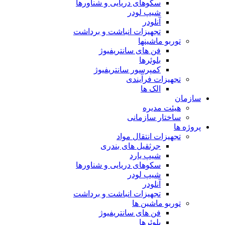
سکوهای دریایی و شناورها
شیپ لودر
آنلودر
تجهیزات انباشت و برداشت
توربو ماشینها
فن های سانتریفیوژ
بلوئرها
کمپرسور سانتریفیوژ
تجهیزات فرآیندی
الک ها
سازمان
هيئت مديره
ساختار سازمانی
پروژه ها
تجهيزات انتقال مواد
جرثقيل های بندری
شيپ يارد
سكوهای دريايی و شناورها
شيپ لودر
آنلودر
تجهيزات انباشت و برداشت
توربو ماشين ها
فن های سانتريفيوژ
بلوئرها