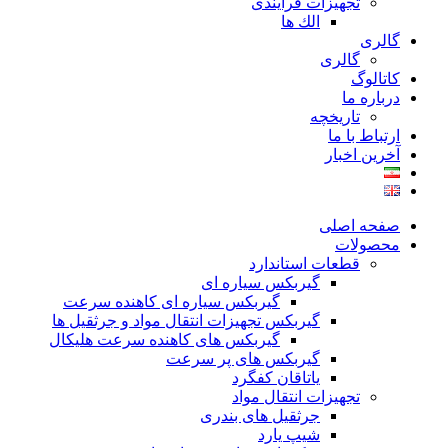
تجهیزات فرآیندی
الك ها
گالری
گالری
کاتالوگ
درباره ما
تاريخچه
ارتباط با ما
آخرین اخبار
صفحه اصلی
محصولات
قطعات استاندارد
گيربكس سياره ای
گيربكس سياره ای كاهنده سرعت
گيربكس تجهيزات انتقال مواد و جرثقيل ها
گيربكس های كاهنده سرعت هليكال
گيربكس های پر سرعت
ياتاقان كفگرد
تجهیزات انتقال مواد
جرثقیل های بندری
شیپ یارد