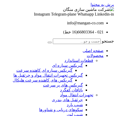
پرش به محتوا
Instagram
Telegram-plane
Whatsapp
Linkedin-in
info@mangan-co.com
021 - 66803364(16 خط)
جستجو
صفحه اصلی
محصولات
قطعات استاندارد
گيربكس سياره ای
گيربكس سياره ای كاهنده سرعت
گيربكس تجهيزات انتقال مواد و جرثقيل ها
گيربكس های كاهنده سرعت هليكال
گيربكس های پر سرعت
ياتاقان كفگرد
تجهیزات انتقال مواد
جرثقیل های بندری
شیپ یارد
سکوهای دریایی و شناورها
شیپ لودر