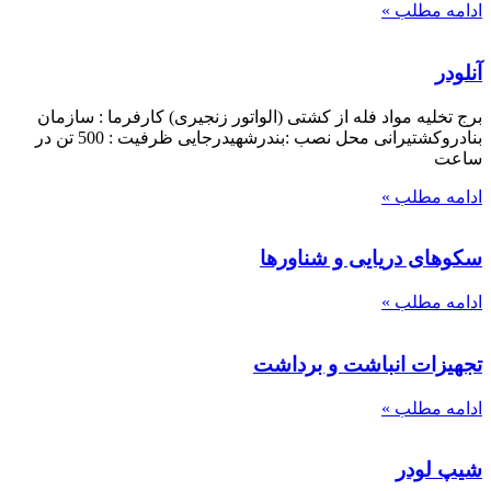
ادامه مطلب »
آنلودر
برج تخليه مواد فله از كشتی (الواتور زنجيری) کارفرما : سازمان
بنادروکشتيرانی محل نصب :بندرشهيدرجایی ظرفيت : 500 تن در
ساعت
ادامه مطلب »
سكوهای دريايی و شناورها
ادامه مطلب »
تجهيزات انباشت و برداشت
ادامه مطلب »
شيپ لودر