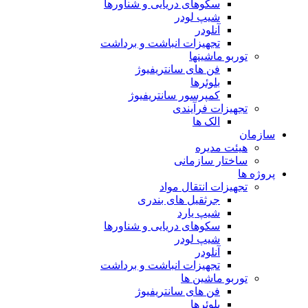
سکوهای دریایی و شناورها
شیپ لودر
آنلودر
تجهیزات انباشت و برداشت
توربو ماشینها
فن های سانتریفیوژ
بلوئرها
کمپرسور سانتریفیوژ
تجهیزات فرآیندی
الک ها
سازمان
هيئت مديره
ساختار سازمانی
پروژه ها
تجهيزات انتقال مواد
جرثقيل های بندری
شيپ يارد
سكوهای دريايی و شناورها
شيپ لودر
آنلودر
تجهيزات انباشت و برداشت
توربو ماشين ها
فن های سانتريفيوژ
بلوئرها