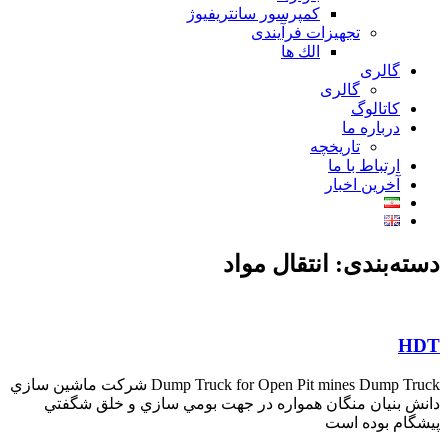
کمپرسور سانتریفیوژ
تجهیزات فرآیندی
الك ها
گالری
گالری
کاتالوگ
درباره ما
تاريخچه
ارتباط با ما
آخرین اخبار
دسته‌بندی: انتقال مواد
HDT
Dump Truck for Open Pit mines Dump Truck شركت ماشين سازي
دانش بنيان منگان همواره در جهت بومي سازي و خلق شگفتي
پيشگام بوده است