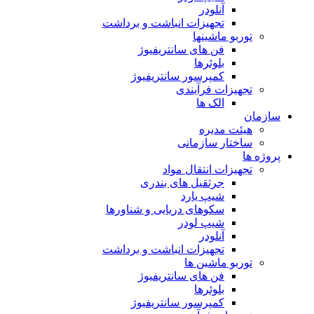
آنلودر
تجهیزات انباشت و برداشت
توربو ماشینها
فن های سانتریفیوژ
بلوئرها
کمپرسور سانتریفیوژ
تجهیزات فرآیندی
الک ها
سازمان
هيئت مديره
ساختار سازمانی
پروژه ها
تجهيزات انتقال مواد
جرثقيل های بندری
شيپ يارد
سكوهای دريايی و شناورها
شيپ لودر
آنلودر
تجهيزات انباشت و برداشت
توربو ماشين ها
فن های سانتريفيوژ
بلوئرها
کمپرسور سانتریفیوژ