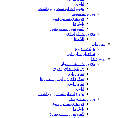
آنلودر
تجهیزات انباشت و برداشت
توربو ماشینها
فن های سانتریفیوژ
بلوئرها
کمپرسور سانتریفیوژ
تجهیزات فرآیندی
الک ها
سازمان
هيئت مديره
ساختار سازمانی
پروژه ها
تجهيزات انتقال مواد
جرثقيل های بندری
شيپ يارد
سكوهای دريايی و شناورها
شيپ لودر
آنلودر
تجهيزات انباشت و برداشت
توربو ماشين ها
فن های سانتريفيوژ
بلوئرها
کمپرسور سانتریفیوژ