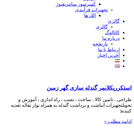
کمپرسور سانتریفیوژ
تجهیزات فرآیندی
الك ها
گالری
گالری
کاتالوگ
درباره ما
تاريخچه
ارتباط با ما
آخرین اخبار
استكرريكلايمر گندله سازی گهر زمین
طراحی ، تامين كالا ، ساخت ، نصب ، راه اندازی ، آموزش و
تحويلتجهيزات انباشت و برداشت گندله به همراه نوار نقاله تغذيه
كننده(
ادامه مطلب »