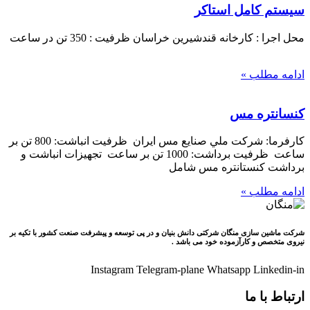
سیستم کامل استاکر
محل اجرا : کارخانه قندشيرين خراسان ظرفيت : 350 تن در ساعت
ادامه مطلب »
كنسانتره مس
كارفرما: شركت ملي صنايع مس ايران ظرفيت انباشت: 800 تن بر
ساعت ظرفيت برداشت: 1000 تن بر ساعت تجهيزات انباشت و
برداشت كنستانتره مس شامل
ادامه مطلب »
شرکت ماشین سازی منگان شرکتی دانش بنیان و در پی توسعه و پیشرفت صنعت کشور با تکیه بر
نیروی متخصص و کارآزموده خود می باشد .
Instagram
Telegram-plane
Whatsapp
Linkedin-in
ارتباط با ما