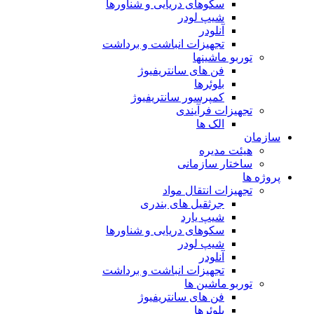
سکوهای دریایی و شناورها
شیپ لودر
آنلودر
تجهیزات انباشت و برداشت
توربو ماشینها
فن های سانتریفیوژ
بلوئرها
کمپرسور سانتریفیوژ
تجهیزات فرآیندی
الک ها
سازمان
هيئت مديره
ساختار سازمانی
پروژه ها
تجهيزات انتقال مواد
جرثقيل های بندری
شيپ يارد
سكوهای دريايی و شناورها
شيپ لودر
آنلودر
تجهيزات انباشت و برداشت
توربو ماشين ها
فن های سانتريفيوژ
بلوئرها