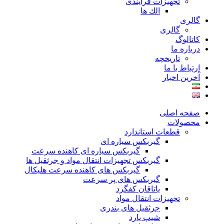
تجهیزات فرآیندی
الك ها
گالری
گالری
کاتالوگ
درباره ما
تاريخچه
ارتباط با ما
آخرین اخبار
صفحه اصلی
محصولات
قطعات استاندارد
گيربكس سياره ای
گيربكس سياره ای كاهنده سرعت
گيربكس تجهيزات انتقال مواد و جرثقيل ها
گيربكس های كاهنده سرعت هليكال
گيربكس های پر سرعت
ياتاقان كفگرد
تجهیزات انتقال مواد
جرثقیل های بندری
شیپ یارد