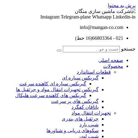
پرش به محتوا
Instagram
Telegram-plane
Whatsapp
Linkedin-in
info@mangan-co.com
021 - 66803364(16 خط)
جستجو
صفحه اصلی
محصولات
قطعات استاندارد
گيربكس سياره ای
گيربكس سياره ای كاهنده سرعت
گيربكس تجهيزات انتقال مواد و جرثقيل ها
گيربكس های كاهنده سرعت هليكال
گيربكس های پر سرعت
ياتاقان كفگرد
تجهیزات انتقال مواد
جرثقیل های بندری
شیپ یارد
سکوهای دریایی و شناورها
شیپ لودر