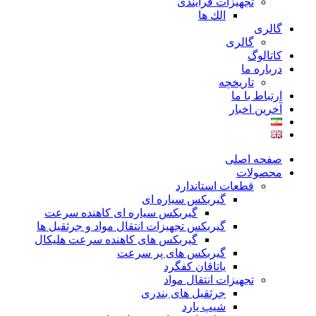
تجهیزات فرآیندی
الك ها
گالری
گالری
کاتالوگ
درباره ما
تاريخچه
ارتباط با ما
آخرین اخبار
صفحه اصلی
محصولات
قطعات استاندارد
گيربكس سياره ای
گيربكس سياره ای كاهنده سرعت
گيربكس تجهيزات انتقال مواد و جرثقيل ها
گيربكس های كاهنده سرعت هليكال
گيربكس های پر سرعت
ياتاقان كفگرد
تجهیزات انتقال مواد
جرثقیل های بندری
شیپ یارد