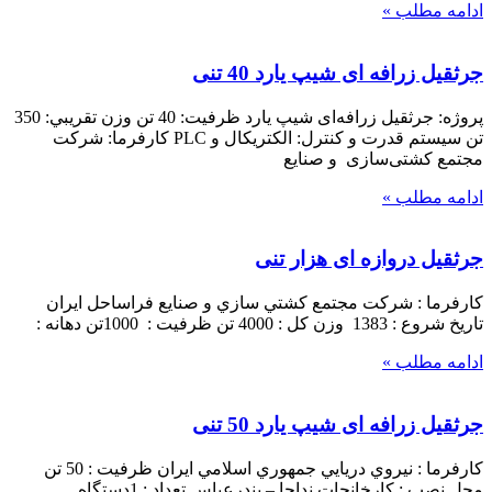
ادامه مطلب »
جرثقیل زرافه ای شیپ یارد 40 تنی
پروژه: جرثقيل زرافه‌ای شيپ يارد ظرفيت: 40 تن وزن تقريبي: 350
تن سيستم قدرت و كنترل: الكتريكال و PLC كارفرما: شركت
مجتمع کشتی‌سازی و صنايع
ادامه مطلب »
جرثقیل دروازه ای هزار تنی
کارفرما : شرکت مجتمع کشتي سازي و صنايع فراساحل ايران
تاريخ شروع : 1383 وزن کل : 4000 تن ظرفيت : 1000تن دهانه :
ادامه مطلب »
جرثقیل زرافه ای شیپ یارد 50 تنی
کارفرما : نيروي دريايي جمهوري اسلامي ايران ظرفيت : 50 تن
محل نصب : كارخانجات نداجا – بندرعباس تعداد : 1دستگاه