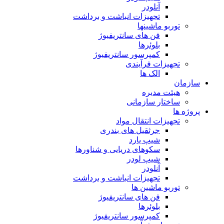
آنلودر
تجهیزات انباشت و برداشت
توربو ماشینها
فن های سانتریفیوژ
بلوئرها
کمپرسور سانتریفیوژ
تجهیزات فرآیندی
الک ها
سازمان
هيئت مديره
ساختار سازمانی
پروژه ها
تجهيزات انتقال مواد
جرثقيل های بندری
شيپ يارد
سكوهای دريايی و شناورها
شيپ لودر
آنلودر
تجهيزات انباشت و برداشت
توربو ماشين ها
فن های سانتريفيوژ
بلوئرها
کمپرسور سانتریفیوژ