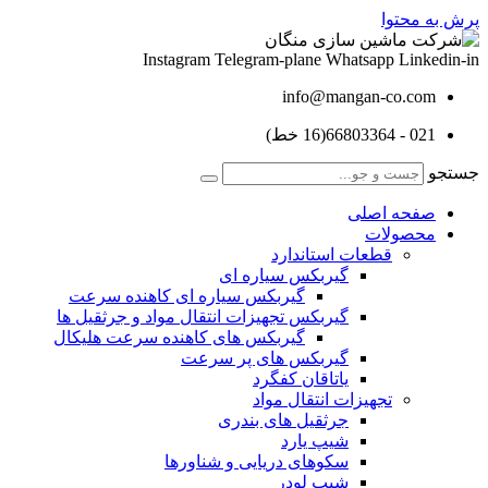
پرش به محتوا
Instagram
Telegram-plane
Whatsapp
Linkedin-in
info@mangan-co.com
021 - 66803364(16 خط)
جستجو
صفحه اصلی
محصولات
قطعات استاندارد
گيربكس سياره ای
گيربكس سياره ای كاهنده سرعت
گيربكس تجهيزات انتقال مواد و جرثقيل ها
گيربكس های كاهنده سرعت هليكال
گيربكس های پر سرعت
ياتاقان كفگرد
تجهیزات انتقال مواد
جرثقیل های بندری
شیپ یارد
سکوهای دریایی و شناورها
شیپ لودر