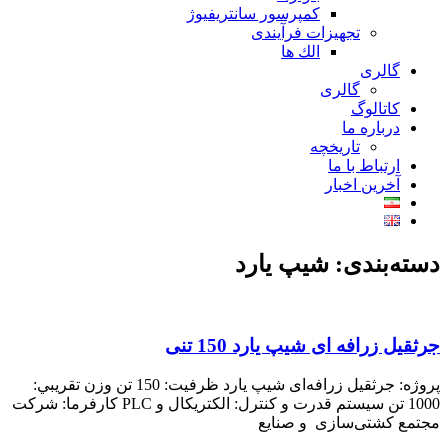
کمپرسور سانتریفیوژ
تجهیزات فرآیندی
الك ها
گالری
گالری
کاتالوگ
درباره ما
تاريخچه
ارتباط با ما
آخرین اخبار
دسته‌بندی: شیپ یارد
جرثقیل زرافه ای شیپ یارد 150 تنی
پروژه: جرثقيل زرافه‌ای شيپ يارد ظرفيت: 150 تن وزن تقريبي:
1000 تن سيستم قدرت و كنترل: الكتريكال و PLC كارفرما: شركت
مجتمع کشتی‌سازی و صنايع