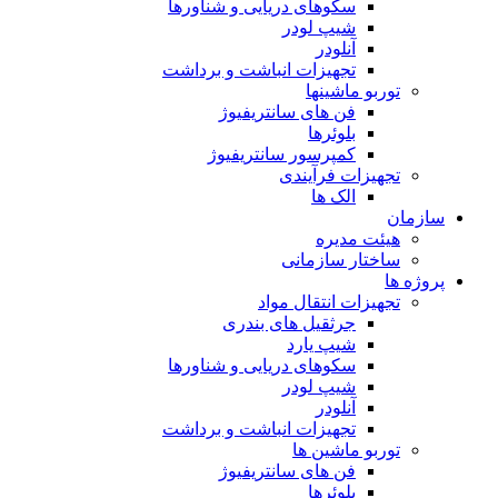
سکوهای دریایی و شناورها
شیپ لودر
آنلودر
تجهیزات انباشت و برداشت
توربو ماشینها
فن های سانتریفیوژ
بلوئرها
کمپرسور سانتریفیوژ
تجهیزات فرآیندی
الک ها
سازمان
هيئت مديره
ساختار سازمانی
پروژه ها
تجهيزات انتقال مواد
جرثقيل های بندری
شيپ يارد
سكوهای دريايی و شناورها
شيپ لودر
آنلودر
تجهيزات انباشت و برداشت
توربو ماشين ها
فن های سانتريفيوژ
بلوئرها