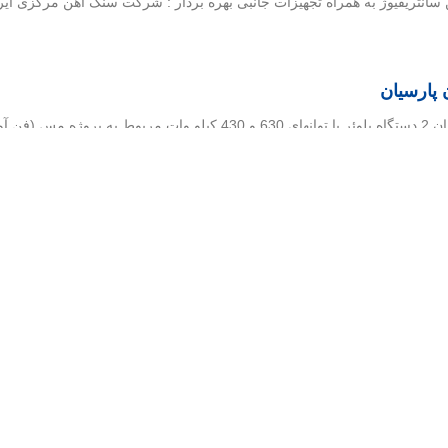
 پارسیان
ن پارسیان)
139
ازی مهرماه 1396