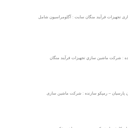
 تجهيزات فرآيند منگان سايت : آگلومراسيون شامل