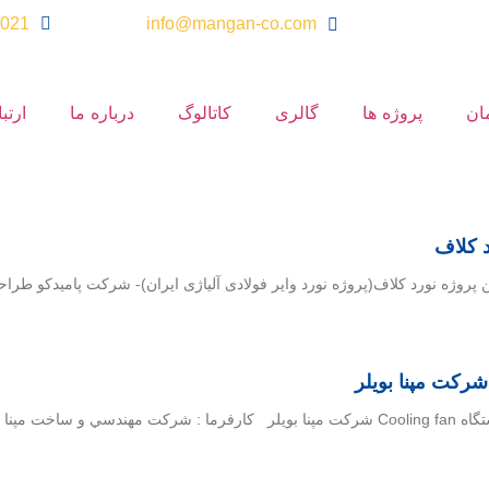
info@mangan-co.com
021 - 66803364(16 خط)
ان
پروژه ها
گالری
کاتالوگ
درباره ما
ارتب
رکت مپنا بویلر