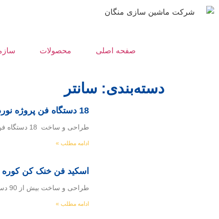
صفحه اصلی
محصولات
سازم
دسته‌بندی: سانتر
18 دستگاه فن پروژه نورد کلاف
طراحی و ساخت 18 دستگاه فن پروژه نورد كلاف(پروژه نورد واير فولادی آلياژی ايران)- شركت پاميدكو طراحی و ساخت 18 دستگاه فن سانتريفيوژپروژه : نورد
ادامه مطلب »
اسکید فن خنک کن کوره ش
طراحی و ساخت بیش از 90 دستگاه Cooling fan شرکت مپنا بویلر كارفرما : شركت مهندسي و ساخت مپنا بويلر سازنده : شركت ماشين
ادامه مطلب »