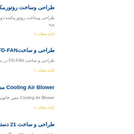
طراحی وساخت روتورمکن
طراحی وساخت روتورمکنده ذوب 
پره
ادامه مطلب »
طراحی و ساختFD-FAN در سطح نیروگاهی شرکت مپنا
طراحی و ساخت FD-FAN در سطح نیروگاهی شرکت مپنا كارفرما : شركت مهندسي و ساخت مپنا بويلر سازنده : شركت ماشين سازي تجهيزات فرآيند منگان
ادامه مطلب »
Cooling Air Blower مس خاتون آباد واحد اسید
Cooling Air Blower مس خاتون آباد واحد اسید Cooling Air Blower RR01-GQ001 کارفرما : شرکت فن آوران پارسیان – رمپکو سازنده : شرکت ماشین سازی
ادامه مطلب »
طراحی و ساخت 21 دستگاه فن سانتریفیوژ به همراه تجهیزات جانبی