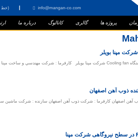
info@mangan-co.com
021 - 66803364(16 خط)
مان
پروژه ها
گالری
کاتالوگ
درباره ما
ارت
Mah
رکت مپنا بویلر
ده ذوب آهن اصفهان
آهن اصفهان كارفرما : شركت ذوب آهن اصفهان سازنده : شركت ماشين سازی