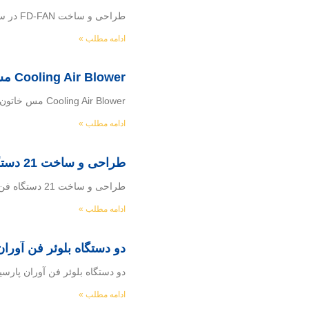
طراحی و ساخت FD-FAN در سطح نیروگاهی شرکت مپنا كارفرما : شركت مهندسي و ساخت مپنا بويلر سازنده : شركت ماشين سازي تجهيزات فرآيند منگان
ادامه مطلب »
Cooling Air Blower مس خاتون آباد واحد اسید
Cooling Air Blower مس خاتون آباد واحد اسید Cooling Air Blower RR01-GQ001 کارفرما : شرکت فن آوران پارسیان – رمپکو سازنده : شرکت ماشین سازی
ادامه مطلب »
طراحی و ساخت 21 دستگاه فن سانتریفیوژ به همراه تجهیزات جانبی
طراحی و ساخت 21 دستگاه فن سانتریفیوژ به همراه تجهیزات جانبی بهره بردار : شرکت سنگ آهن مرکزی ایران کارفرما: شرکت مهندسی و ساخت فکور
ادامه مطلب »
دو دستگاه بلوئر فن آوران
دو دستگاه بلوئر فن آوران پارسیان 2 دستگاه بلوئر با توانهای 630 و 430 کیلو وات مربوط به پروژه مس (فن آورا
ادامه مطلب »