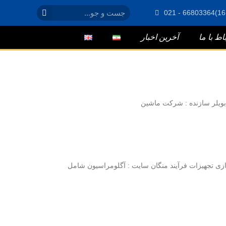
باط با ما
آخرین اخبار
 تجهيزات فرآيند منگان سايت : آگلومراسيون شامل