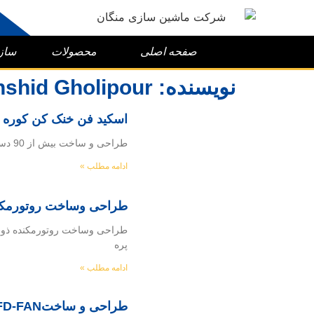
صفحه اصلی
محصولات
ساز
نویسنده:
shid Gholipour
اسکید فن خنک کن کوره ش
طراحی و ساخت بیش از 90 دستگاه Cooling fan شرکت مپنا بویلر كارفرما : شركت مهندسي و ساخت مپنا بويلر سازنده : شركت ماشين
ادامه مطلب »
طراحی وساخت روتورمکن
طراحی وساخت روتورمکنده ذوب 
پره
ادامه مطلب »
طراحی و ساختFD-FAN در سطح نیروگاهی شرکت مپنا