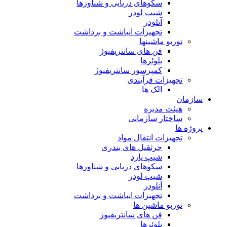
سکوهای دریایی و شناورها
شیپ لودر
آنلودر
تجهیزات انباشت و برداشت
توربو ماشینها
فن های سانتریفیوژ
بلوئرها
کمپرسور سانتریفیوژ
تجهیزات فرآیندی
الک ها
سازمان
هيئت مديره
ساختار سازمانی
پروژه ها
تجهيزات انتقال مواد
جرثقيل های بندری
شيپ يارد
سكوهای دريايی و شناورها
شيپ لودر
آنلودر
تجهيزات انباشت و برداشت
توربو ماشين ها
فن های سانتريفيوژ
بلوئرها