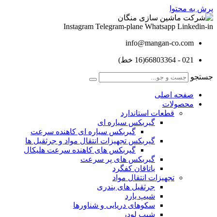
پرش به محتوا
Instagram
Telegram-plane
Whatsapp
Linkedin-in
info@mangan-co.com
021 - 66803364(16 خط)
جستجو
صفحه اصلی
محصولات
قطعات استاندارد
گيربكس سياره ای
گيربكس سياره ای كاهنده سرعت
گيربكس تجهيزات انتقال مواد و جرثقيل ها
گيربكس های كاهنده سرعت هليكال
گيربكس های پر سرعت
ياتاقان كفگرد
تجهیزات انتقال مواد
جرثقیل های بندری
شیپ یارد
سکوهای دریایی و شناورها
شیپ لودر