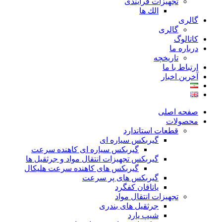
تجهیزات فرآیندی
الك ها
گالری
گالری
کاتالوگ
درباره ما
تاريخچه
ارتباط با ما
آخرین اخبار
صفحه اصلی
محصولات
قطعات استاندارد
گيربكس سياره ای
گيربكس سياره ای كاهنده سرعت
گيربكس تجهيزات انتقال مواد و جرثقيل ها
گيربكس های كاهنده سرعت هليكال
گيربكس های پر سرعت
ياتاقان كفگرد
تجهیزات انتقال مواد
جرثقیل های بندری
شیپ یارد