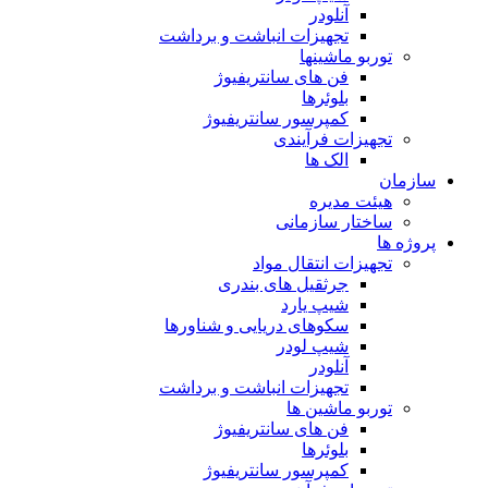
آنلودر
تجهیزات انباشت و برداشت
توربو ماشینها
فن های سانتریفیوژ
بلوئرها
کمپرسور سانتریفیوژ
تجهیزات فرآیندی
الک ها
سازمان
هيئت مديره
ساختار سازمانی
پروژه ها
تجهيزات انتقال مواد
جرثقيل های بندری
شيپ يارد
سكوهای دريايی و شناورها
شيپ لودر
آنلودر
تجهيزات انباشت و برداشت
توربو ماشين ها
فن های سانتريفيوژ
بلوئرها
کمپرسور سانتریفیوژ