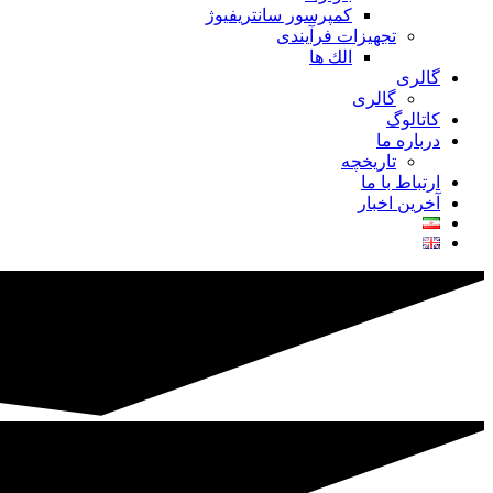
کمپرسور سانتریفیوژ
تجهیزات فرآیندی
الك ها
گالری
گالری
کاتالوگ
درباره ما
تاريخچه
ارتباط با ما
آخرین اخبار