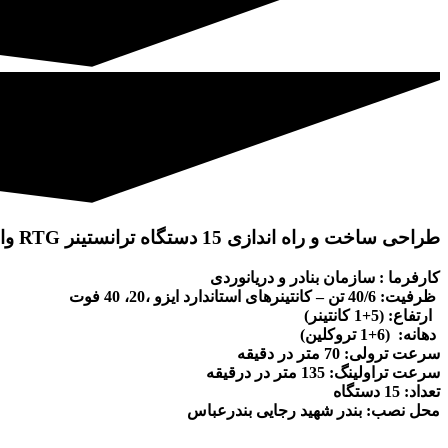
طراحی ساخت و راه اندازی 15 دستگاه ترانستینر RTG واقع در بندر شهید رجایی
كارفرما : سازمان بنادر و دريانوردی
ظرفيت: 40/6 تن – كانتينرهای استاندارد ايزو ،20، 40 فوت
ارتفاع: (5+1 كانتينر)
دهانه: (6+1 تروكلين)
سرعت ترولی: 70 متر در دقيقه
سرعت تراولينگ: 135 متر در درقيقه
تعداد: 15 دستگاه
محل نصب: بندر شهيد رجایی بندرعباس