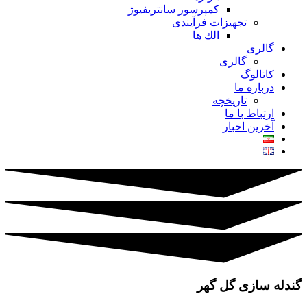
کمپرسور سانتریفیوژ
تجهیزات فرآیندی
الك ها
گالری
گالری
کاتالوگ
درباره ما
تاريخچه
ارتباط با ما
آخرین اخبار
گندله سازی گل گهر