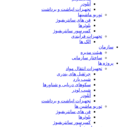
آنلودر
تجهیزات انباشت و برداشت
توربو ماشینها
فن های سانتریفیوژ
بلوئرها
کمپرسور سانتریفیوژ
تجهیزات فرآیندی
الک ها
سازمان
هيئت مديره
ساختار سازمانی
پروژه ها
تجهيزات انتقال مواد
جرثقيل های بندری
شيپ يارد
سكوهای دريايی و شناورها
شيپ لودر
آنلودر
تجهيزات انباشت و برداشت
توربو ماشين ها
فن های سانتريفيوژ
بلوئرها
کمپرسور سانتریفیوژ