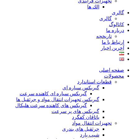
تجهیزات فرآیندی
الك ها
گالری
گالری
کاتالوگ
درباره ما
تاريخچه
ارتباط با ما
آخرین اخبار
صفحه اصلی
محصولات
قطعات استاندارد
گيربكس سياره ای
گيربكس سياره ای كاهنده سرعت
گيربكس تجهيزات انتقال مواد و جرثقيل ها
گيربكس های كاهنده سرعت هليكال
گيربكس های پر سرعت
ياتاقان كفگرد
تجهیزات انتقال مواد
جرثقیل های بندری
شیپ یارد