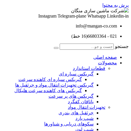
پرش به محتوا
Instagram
Telegram-plane
Whatsapp
Linkedin-in
info@mangan-co.com
021 - 66803364(16 خط)
جستجو
صفحه اصلی
محصولات
قطعات استاندارد
گيربكس سياره ای
گيربكس سياره ای كاهنده سرعت
گيربكس تجهيزات انتقال مواد و جرثقيل ها
گيربكس های كاهنده سرعت هليكال
گيربكس های پر سرعت
ياتاقان كفگرد
تجهیزات انتقال مواد
جرثقیل های بندری
شیپ یارد
سکوهای دریایی و شناورها
شیپ لودر