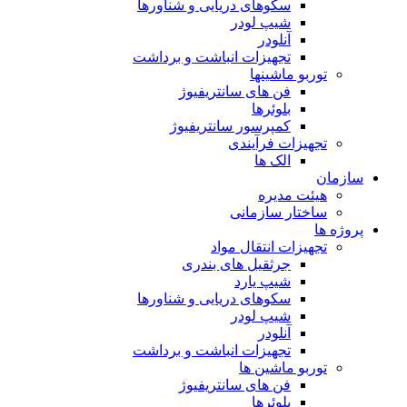
سکوهای دریایی و شناورها
شیپ لودر
آنلودر
تجهیزات انباشت و برداشت
توربو ماشینها
فن های سانتریفیوژ
بلوئرها
کمپرسور سانتریفیوژ
تجهیزات فرآیندی
الک ها
سازمان
هيئت مديره
ساختار سازمانی
پروژه ها
تجهيزات انتقال مواد
جرثقيل های بندری
شيپ يارد
سكوهای دريايی و شناورها
شيپ لودر
آنلودر
تجهيزات انباشت و برداشت
توربو ماشين ها
فن های سانتريفيوژ
بلوئرها