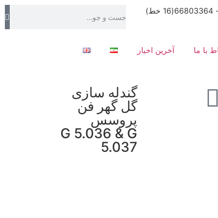
اط با ما
آخرین اخبار
گندله سازی
گل گهر فن
پروسس
G 5.036 & G
5.037