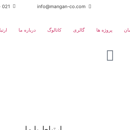
info@mangan-co.com
021 - 66803364(16 خط)
ان
پروژه ها
گالری
کاتالوگ
درباره ما
ارتب
ارتباط با ما