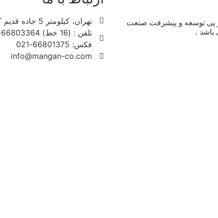
تهران، کیلومتر 5 جاده قدیم کرج، خیابان 17 شهریور، شماره 401
 پی توسعه و پیشرفت صنعت
باشد .
تلفن : (16 خط) 66803364-021
فکس: 66801375-021
info@mangan-co.com