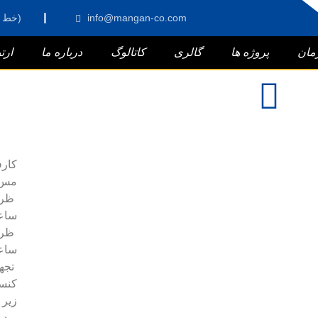
info@mangan-co.com
021 - 66803364(16 خط)
مان
پروژه ها
گالری
کاتالوگ
درباره ما
ارت
كارف
مس 
ساع
ساع
تجهي
كنست
زير 
– دو