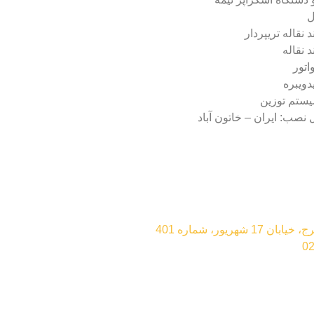
ل
د نقاله تريپردار
د نقاله
اتور
دويبره
ستم توزين
نصب: ايران – خاتون آباد