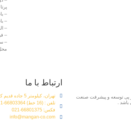
پرتا
– بان
– بان
– الو
– في
– سي
محل 
ارتباط با ما
تهران، کیلومتر 5 جاده قدیم کرج، خیابان 17 شهریور، شماره 401
 پی توسعه و پیشرفت صنعت
باشد .
تلفن : (16 خط) 66803364-021
فکس: 66801375-021
info@mangan-co.com