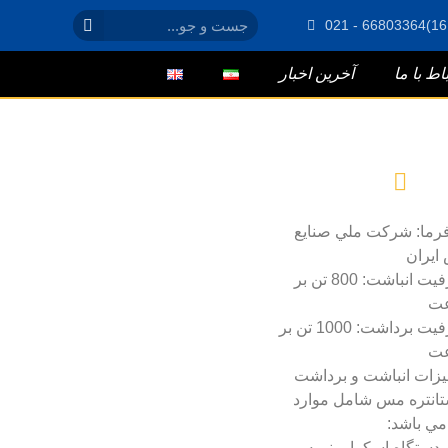
باط با ما
آخرین اخبار
رما: شركت ملي صنايع
ايران
ظرفيت انباشت: 800 تن بر
ت
ظرفيت برداشت: 1000 تن بر
ت
زات انباشت و برداشت
انتره مس شامل موارد
مي باشد:
 دستگاه اسكراپر نيمه