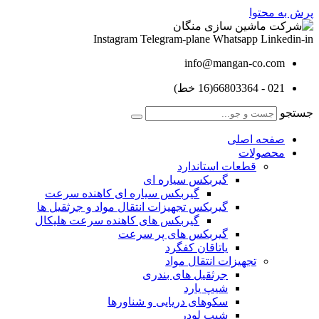
پرش به محتوا
Instagram
Telegram-plane
Whatsapp
Linkedin-in
info@mangan-co.com
021 - 66803364(16 خط)
جستجو
صفحه اصلی
محصولات
قطعات استاندارد
گيربكس سياره ای
گيربكس سياره ای كاهنده سرعت
گيربكس تجهيزات انتقال مواد و جرثقيل ها
گيربكس های كاهنده سرعت هليكال
گيربكس های پر سرعت
ياتاقان كفگرد
تجهیزات انتقال مواد
جرثقیل های بندری
شیپ یارد
سکوهای دریایی و شناورها
شیپ لودر