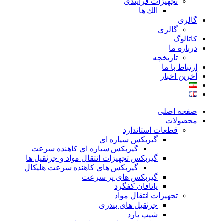
تجهیزات فرآیندی
الك ها
گالری
گالری
کاتالوگ
درباره ما
تاريخچه
ارتباط با ما
آخرین اخبار
صفحه اصلی
محصولات
قطعات استاندارد
گيربكس سياره ای
گيربكس سياره ای كاهنده سرعت
گيربكس تجهيزات انتقال مواد و جرثقيل ها
گيربكس های كاهنده سرعت هليكال
گيربكس های پر سرعت
ياتاقان كفگرد
تجهیزات انتقال مواد
جرثقیل های بندری
شیپ یارد