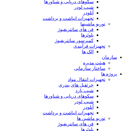
سکوهای دریایی و شناورها
شیپ لودر
آنلودر
تجهیزات انباشت و برداشت
توربو ماشینها
فن های سانتریفیوژ
بلوئرها
کمپرسور سانتریفیوژ
تجهیزات فرآیندی
الک ها
سازمان
هيئت مديره
ساختار سازمانی
پروژه ها
تجهيزات انتقال مواد
جرثقيل های بندری
شيپ يارد
سكوهای دريايی و شناورها
شيپ لودر
آنلودر
تجهيزات انباشت و برداشت
توربو ماشين ها
فن های سانتريفيوژ
بلوئرها