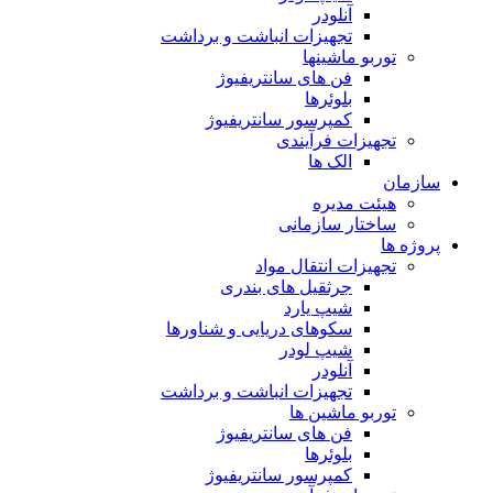
آنلودر
تجهیزات انباشت و برداشت
توربو ماشینها
فن های سانتریفیوژ
بلوئرها
کمپرسور سانتریفیوژ
تجهیزات فرآیندی
الک ها
سازمان
هيئت مديره
ساختار سازمانی
پروژه ها
تجهيزات انتقال مواد
جرثقيل های بندری
شيپ يارد
سكوهای دريايی و شناورها
شيپ لودر
آنلودر
تجهيزات انباشت و برداشت
توربو ماشين ها
فن های سانتريفيوژ
بلوئرها
کمپرسور سانتریفیوژ