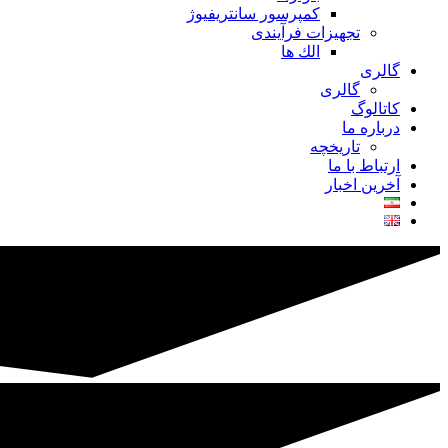
کمپرسور سانتریفیوژ
تجهیزات فرآیندی
الك ها
گالری
گالری
کاتالوگ
درباره ما
تاريخچه
ارتباط با ما
آخرین اخبار