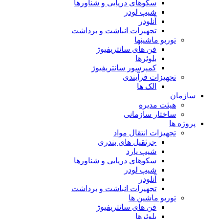
سکوهای دریایی و شناورها
شیپ لودر
آنلودر
تجهیزات انباشت و برداشت
توربو ماشینها
فن های سانتریفیوژ
بلوئرها
کمپرسور سانتریفیوژ
تجهیزات فرآیندی
الک ها
سازمان
هيئت مديره
ساختار سازمانی
پروژه ها
تجهيزات انتقال مواد
جرثقيل های بندری
شيپ يارد
سكوهای دريايی و شناورها
شيپ لودر
آنلودر
تجهيزات انباشت و برداشت
توربو ماشين ها
فن های سانتريفيوژ
بلوئرها