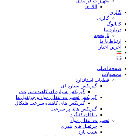
تجهیزات فرآیندی
الك ها
گالری
گالری
کاتالوگ
درباره ما
تاريخچه
ارتباط با ما
آخرین اخبار
صفحه اصلی
محصولات
قطعات استاندارد
گيربكس سياره ای
گيربكس سياره ای كاهنده سرعت
گيربكس تجهيزات انتقال مواد و جرثقيل ها
گيربكس های كاهنده سرعت هليكال
گيربكس های پر سرعت
ياتاقان كفگرد
تجهیزات انتقال مواد
جرثقیل های بندری
شیپ یارد