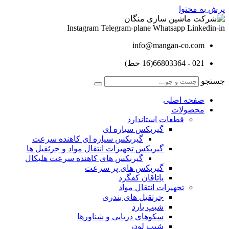
پرش به محتوا
Instagram
Telegram-plane
Whatsapp
Linkedin-in
info@mangan-co.com
021 - 66803364(16 خط)
جستجو
صفحه اصلی
محصولات
قطعات استاندارد
گيربكس سياره ای
گيربكس سياره ای كاهنده سرعت
گيربكس تجهيزات انتقال مواد و جرثقيل ها
گيربكس های كاهنده سرعت هليكال
گيربكس های پر سرعت
ياتاقان كفگرد
تجهیزات انتقال مواد
جرثقیل های بندری
شیپ یارد
سکوهای دریایی و شناورها
شیپ لودر