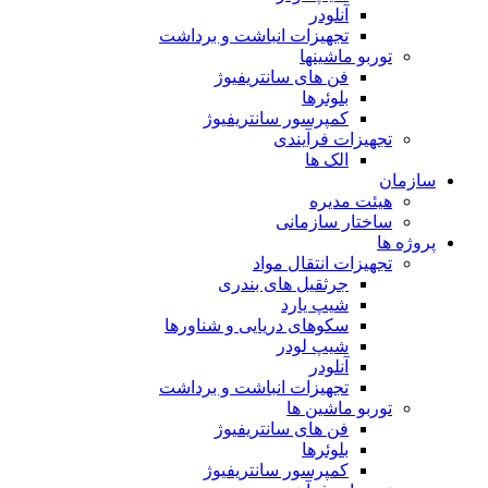
آنلودر
تجهیزات انباشت و برداشت
توربو ماشینها
فن های سانتریفیوژ
بلوئرها
کمپرسور سانتریفیوژ
تجهیزات فرآیندی
الک ها
سازمان
هيئت مديره
ساختار سازمانی
پروژه ها
تجهيزات انتقال مواد
جرثقيل های بندری
شيپ يارد
سكوهای دريايی و شناورها
شيپ لودر
آنلودر
تجهيزات انباشت و برداشت
توربو ماشين ها
فن های سانتريفيوژ
بلوئرها
کمپرسور سانتریفیوژ