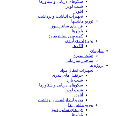
سکوهای دریایی و شناورها
شیپ لودر
آنلودر
تجهیزات انباشت و برداشت
توربو ماشینها
فن های سانتریفیوژ
بلوئرها
کمپرسور سانتریفیوژ
تجهیزات فرآیندی
الک ها
سازمان
هيئت مديره
ساختار سازمانی
پروژه ها
تجهيزات انتقال مواد
جرثقيل های بندری
شيپ يارد
سكوهای دريايی و شناورها
شيپ لودر
آنلودر
تجهيزات انباشت و برداشت
توربو ماشين ها
فن های سانتريفيوژ
بلوئرها