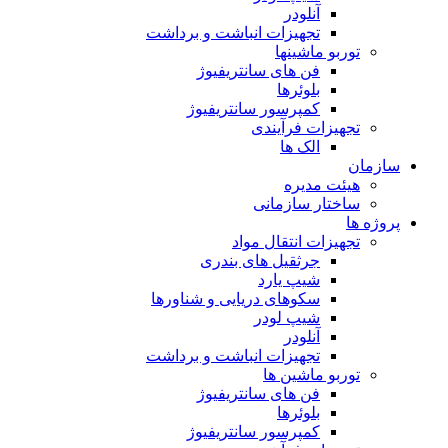
آنلودر
تجهیزات انباشت و برداشت
توربو ماشینها
فن های سانتریفیوژ
بلوئرها
کمپرسور سانتریفیوژ
تجهیزات فرآیندی
الک ها
سازمان
هيئت مديره
ساختار سازمانی
پروژه ها
تجهيزات انتقال مواد
جرثقيل های بندری
شيپ يارد
سكوهای دريايی و شناورها
شيپ لودر
آنلودر
تجهيزات انباشت و برداشت
توربو ماشين ها
فن های سانتريفيوژ
بلوئرها
کمپرسور سانتریفیوژ