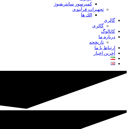
کمپرسور سانتریفیوژ
تجهیزات فرآیندی
الك ها
گالری
گالری
کاتالوگ
درباره ما
تاريخچه
ارتباط با ما
آخرین اخبار