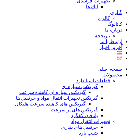
تجهیزات فرآیندی
الك ها
گالری
گالری
کاتالوگ
درباره ما
تاريخچه
ارتباط با ما
آخرین اخبار
صفحه اصلی
محصولات
قطعات استاندارد
گيربكس سياره ای
گيربكس سياره ای كاهنده سرعت
گيربكس تجهيزات انتقال مواد و جرثقيل ها
گيربكس های كاهنده سرعت هليكال
گيربكس های پر سرعت
ياتاقان كفگرد
تجهیزات انتقال مواد
جرثقیل های بندری
شیپ یارد