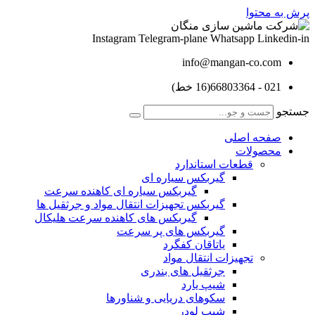
پرش به محتوا
Instagram
Telegram-plane
Whatsapp
Linkedin-in
info@mangan-co.com
021 - 66803364(16 خط)
جستجو
صفحه اصلی
محصولات
قطعات استاندارد
گيربكس سياره ای
گيربكس سياره ای كاهنده سرعت
گيربكس تجهيزات انتقال مواد و جرثقيل ها
گيربكس های كاهنده سرعت هليكال
گيربكس های پر سرعت
ياتاقان كفگرد
تجهیزات انتقال مواد
جرثقیل های بندری
شیپ یارد
سکوهای دریایی و شناورها
شیپ لودر