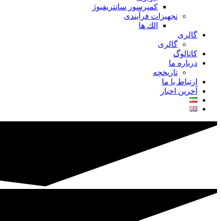
کمپرسور سانتریفیوژ
تجهیزات فرآیندی
الك ها
گالری
گالری
کاتالوگ
درباره ما
تاريخچه
ارتباط با ما
آخرین اخبار