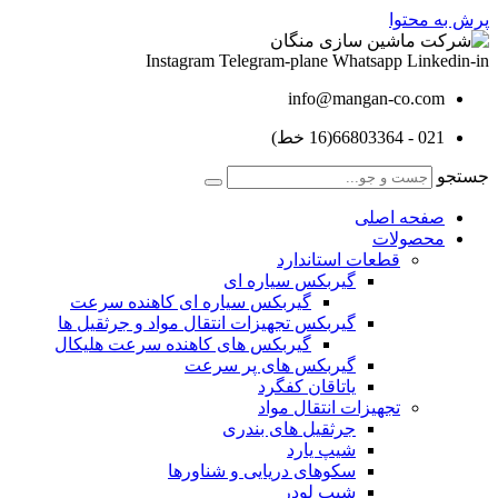
پرش به محتوا
Instagram
Telegram-plane
Whatsapp
Linkedin-in
info@mangan-co.com
021 - 66803364(16 خط)
جستجو
صفحه اصلی
محصولات
قطعات استاندارد
گيربكس سياره ای
گيربكس سياره ای كاهنده سرعت
گيربكس تجهيزات انتقال مواد و جرثقيل ها
گيربكس های كاهنده سرعت هليكال
گيربكس های پر سرعت
ياتاقان كفگرد
تجهیزات انتقال مواد
جرثقیل های بندری
شیپ یارد
سکوهای دریایی و شناورها
شیپ لودر