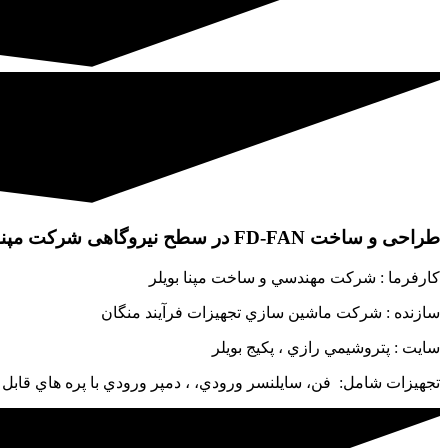
طراحی و ساخت FD-FAN در سطح نیروگاهی شرکت مپنا
كارفرما : شركت مهندسي و ساخت مپنا بويلر
سازنده : شركت ماشين سازي تجهيزات فرآيند منگان
سايت : پتروشيمي رازي ، پكيج بويلر
تجهيزات شامل: فن، سايلنسر ورودي، ، دمپر ورودي با پره هاي قابل تنظيم ، N JOINTS