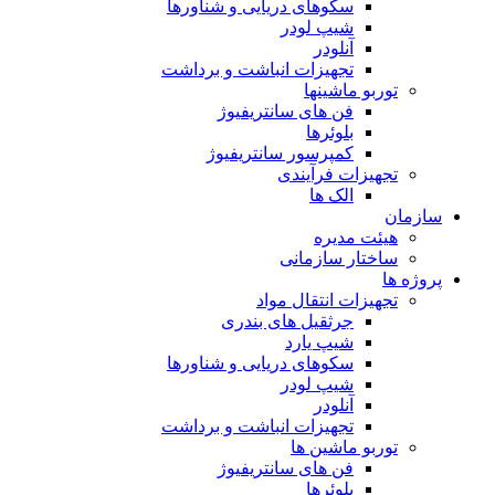
سکوهای دریایی و شناورها
شیپ لودر
آنلودر
تجهیزات انباشت و برداشت
توربو ماشینها
فن های سانتریفیوژ
بلوئرها
کمپرسور سانتریفیوژ
تجهیزات فرآیندی
الک ها
سازمان
هيئت مديره
ساختار سازمانی
پروژه ها
تجهيزات انتقال مواد
جرثقيل های بندری
شيپ يارد
سكوهای دريايی و شناورها
شيپ لودر
آنلودر
تجهيزات انباشت و برداشت
توربو ماشين ها
فن های سانتريفيوژ
بلوئرها