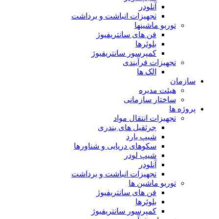
آنلودر
تجهیزات انباشت و برداشت
توربو ماشینها
فن های سانتریفیوژ
بلوئرها
کمپرسور سانتریفیوژ
تجهیزات فرآیندی
الک ها
سازمان
هيئت مديره
ساختار سازمانی
پروژه ها
تجهيزات انتقال مواد
جرثقيل های بندری
شيپ يارد
سكوهای دريايی و شناورها
شيپ لودر
آنلودر
تجهيزات انباشت و برداشت
توربو ماشين ها
فن های سانتريفيوژ
بلوئرها
کمپرسور سانتریفیوژ