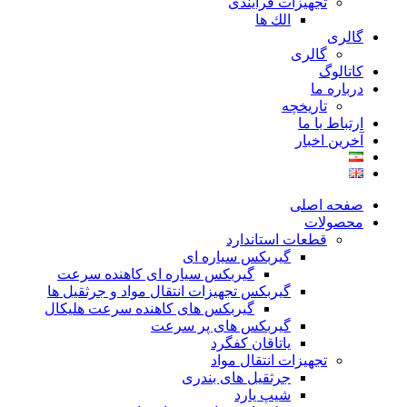
تجهیزات فرآیندی
الك ها
گالری
گالری
کاتالوگ
درباره ما
تاريخچه
ارتباط با ما
آخرین اخبار
صفحه اصلی
محصولات
قطعات استاندارد
گيربكس سياره ای
گيربكس سياره ای كاهنده سرعت
گيربكس تجهيزات انتقال مواد و جرثقيل ها
گيربكس های كاهنده سرعت هليكال
گيربكس های پر سرعت
ياتاقان كفگرد
تجهیزات انتقال مواد
جرثقیل های بندری
شیپ یارد