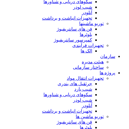
سکوهای دریایی و شناورها
شیپ لودر
آنلودر
تجهیزات انباشت و برداشت
توربو ماشینها
فن های سانتریفیوژ
بلوئرها
کمپرسور سانتریفیوژ
تجهیزات فرآیندی
الک ها
سازمان
هيئت مديره
ساختار سازمانی
پروژه ها
تجهيزات انتقال مواد
جرثقيل های بندری
شيپ يارد
سكوهای دريايی و شناورها
شيپ لودر
آنلودر
تجهيزات انباشت و برداشت
توربو ماشين ها
فن های سانتريفيوژ
بلوئرها