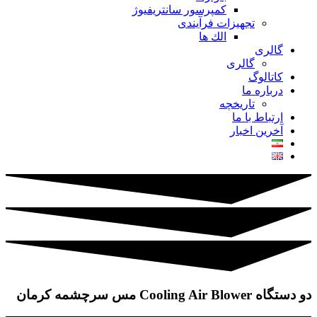
کمپرسور سانتریفیوژ
تجهیزات فرآیندی
الك ها
گالری
گالری
کاتالوگ
درباره ما
تاريخچه
ارتباط با ما
آخرین اخبار
دو دستگاه Cooling Air Blower مس سرچشمه کرمان