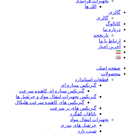
تجهیزات فرآیندی
الك ها
گالری
گالری
کاتالوگ
درباره ما
تاريخچه
ارتباط با ما
آخرین اخبار
صفحه اصلی
محصولات
قطعات استاندارد
گيربكس سياره ای
گيربكس سياره ای كاهنده سرعت
گيربكس تجهيزات انتقال مواد و جرثقيل ها
گيربكس های كاهنده سرعت هليكال
گيربكس های پر سرعت
ياتاقان كفگرد
تجهیزات انتقال مواد
جرثقیل های بندری
شیپ یارد