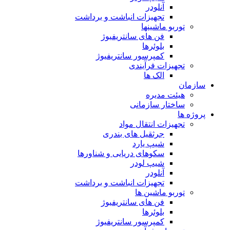
آنلودر
تجهیزات انباشت و برداشت
توربو ماشینها
فن های سانتریفیوژ
بلوئرها
کمپرسور سانتریفیوژ
تجهیزات فرآیندی
الک ها
سازمان
هيئت مديره
ساختار سازمانی
پروژه ها
تجهيزات انتقال مواد
جرثقيل های بندری
شيپ يارد
سكوهای دريايی و شناورها
شيپ لودر
آنلودر
تجهيزات انباشت و برداشت
توربو ماشين ها
فن های سانتريفيوژ
بلوئرها
کمپرسور سانتریفیوژ