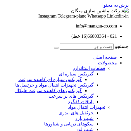
پرش به محتوا
Instagram
Telegram-plane
Whatsapp
Linkedin-in
info@mangan-co.com
021 - 66803364(16 خط)
جستجو
صفحه اصلی
محصولات
قطعات استاندارد
گيربكس سياره ای
گيربكس سياره ای كاهنده سرعت
گيربكس تجهيزات انتقال مواد و جرثقيل ها
گيربكس های كاهنده سرعت هليكال
گيربكس های پر سرعت
ياتاقان كفگرد
تجهیزات انتقال مواد
جرثقیل های بندری
شیپ یارد
سکوهای دریایی و شناورها
شیپ لودر