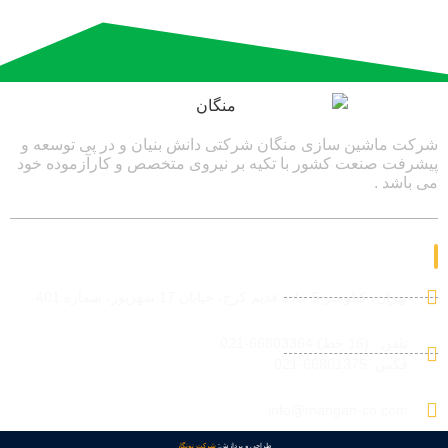
شرکت ماشین سازی منگان شرکتی دانش بنیان و در پی توسعه و
پیشرفت صنعت کشور با تکیه بر نیروی متخصص و کارآزموده خود
می باشد .
ارتباط با ما
تهران، کیلومتر 5 جاده قدیم کرج، خیابان 17 شهریور، شماره 401
تلفن : (16 خط) 66803364-021
فکس: 66801375-021
info@mangan-co.com
طراحی و پردازش:
شرکت نونگار