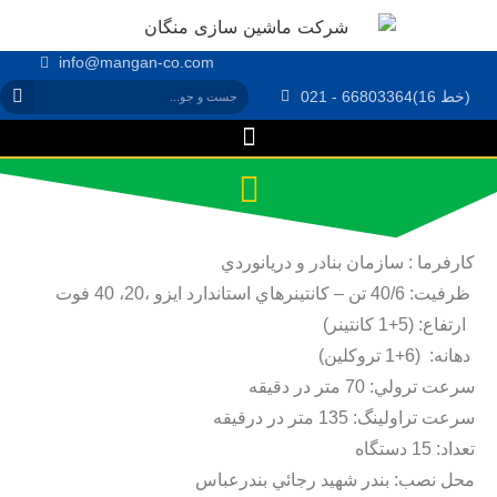
info@mangan-co.com
021 - 66803364(16 خط)
كارفرما : سازمان بنادر و دريانوردي
ظرفيت: 40/6 تن – كانتينرهاي استاندارد ايزو ،20، 40 فوت
ارتفاع: (5+1 كانتينر)
دهانه: (6+1 تروكلين)
سرعت ترولي: 70 متر در دقيقه
سرعت تراولينگ: 135 متر در درقيقه
تعداد: 15 دستگاه
محل نصب: بندر شهيد رجائي بندرعباس