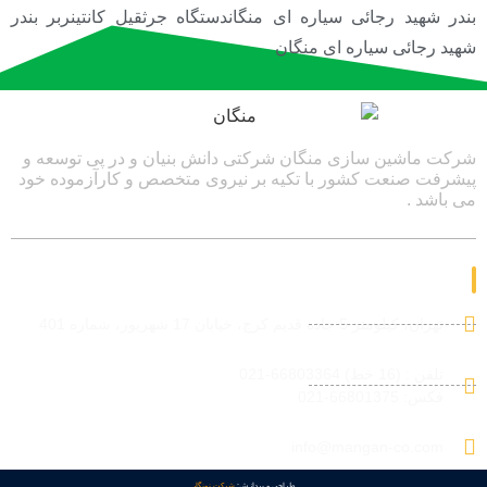
بندر شهید رجائی سیاره ای منگاندستگاه جرثقیل کانتینربر بندر
شهید رجائی سیاره ای منگان
شرکت ماشین سازی منگان شرکتی دانش بنیان و در پی توسعه و
پیشرفت صنعت کشور با تکیه بر نیروی متخصص و کارآزموده خود
می باشد .
ارتباط با ما
تهران، کیلومتر 5 جاده قدیم کرج، خیابان 17 شهریور، شماره 401
تلفن : (16 خط) 66803364-021
فکس: 66801375-021
info@mangan-co.com
طراحی و پردازش:
شرکت نونگار