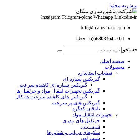
پرش به محتوا
Instagram
Telegram-plane
Whatsapp
Linkedin-in
info@mangan-co.com
021 - 66803364(16 خط)
جستجو
صفحه اصلی
محصولات
قطعات استاندارد
گيربكس سياره ای
گيربكس سياره ای كاهنده سرعت
گيربكس تجهيزات انتقال مواد و جرثقيل ها
گيربكس های كاهنده سرعت هليكال
گيربكس های پر سرعت
ياتاقان كفگرد
تجهیزات انتقال مواد
جرثقیل های بندری
شیپ یارد
سکوهای دریایی و شناورها
شیپ لودر