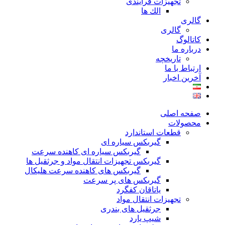
تجهیزات فرآیندی
الك ها
گالری
گالری
کاتالوگ
درباره ما
تاريخچه
ارتباط با ما
آخرین اخبار
صفحه اصلی
محصولات
قطعات استاندارد
گيربكس سياره ای
گيربكس سياره ای كاهنده سرعت
گيربكس تجهيزات انتقال مواد و جرثقيل ها
گيربكس های كاهنده سرعت هليكال
گيربكس های پر سرعت
ياتاقان كفگرد
تجهیزات انتقال مواد
جرثقیل های بندری
شیپ یارد