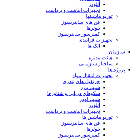
آنلودر
تجهیزات انباشت و برداشت
توربو ماشینها
فن های سانتریفیوژ
بلوئرها
کمپرسور سانتریفیوژ
تجهیزات فرآیندی
الک ها
سازمان
هيئت مديره
ساختار سازمانی
پروژه ها
تجهيزات انتقال مواد
جرثقيل های بندری
شيپ يارد
سكوهای دريايی و شناورها
شيپ لودر
آنلودر
تجهيزات انباشت و برداشت
توربو ماشين ها
فن های سانتريفيوژ
بلوئرها
کمپرسور سانتریفیوژ