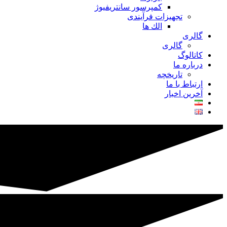
کمپرسور سانتریفیوژ
تجهیزات فرآیندی
الك ها
گالری
گالری
کاتالوگ
درباره ما
تاريخچه
ارتباط با ما
آخرین اخبار