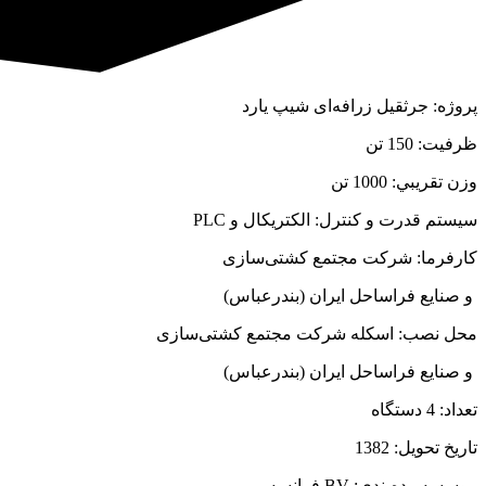
پروژه: جرثقيل زرافه‌ای شيپ يارد
ظرفيت: 150 تن
وزن تقريبي: 1000 تن
سيستم قدرت و كنترل: الكتريكال و PLC
كارفرما: شركت مجتمع کشتی‌سازی
و صنايع فراساحل ايران (بندرعباس)
محل نصب: اسكله شركت مجتمع کشتی‌سازی
و صنايع فراساحل ايران (بندرعباس)
تعداد: 4 دستگاه
تاريخ تحويل: 1382
موسسه رده‌بندی: BV فرانسه