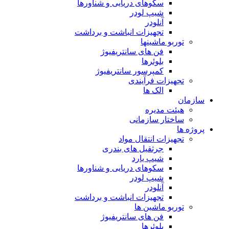
سکوهای دریایی و شناورها
شیپ لودر
آنلودر
تجهیزات انباشت و برداشت
توربو ماشینها
فن های سانتریفیوژ
بلوئرها
کمپرسور سانتریفیوژ
تجهیزات فرآیندی
الک ها
سازمان
هيئت مديره
ساختار سازمانی
پروژه ها
تجهيزات انتقال مواد
جرثقيل های بندری
شيپ يارد
سكوهای دريايی و شناورها
شيپ لودر
آنلودر
تجهيزات انباشت و برداشت
توربو ماشين ها
فن های سانتريفيوژ
بلوئرها