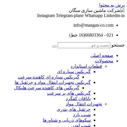
پرش به محتوا
Instagram
Telegram-plane
Whatsapp
Linkedin-in
info@mangan-co.com
021 - 66803364(16 خط)
جستجو
صفحه اصلی
محصولات
قطعات استاندارد
گيربكس سياره ای
گيربكس سياره ای كاهنده سرعت
گيربكس تجهيزات انتقال مواد و جرثقيل ها
گيربكس های كاهنده سرعت هليكال
گيربكس های پر سرعت
ياتاقان كفگرد
تجهیزات انتقال مواد
جرثقیل های بندری
شیپ یارد
سکوهای دریایی و شناورها
شیپ لودر