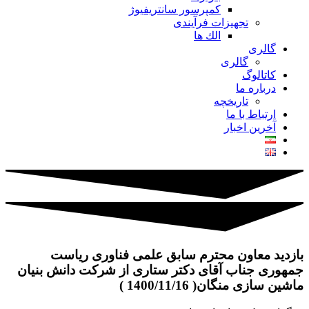
کمپرسور سانتریفیوژ
تجهیزات فرآیندی
الك ها
گالری
گالری
کاتالوگ
درباره ما
تاريخچه
ارتباط با ما
آخرین اخبار
بازدید معاون محترم سابق علمی فناوری ریاست
جمهوری جناب آقای دکتر ستاری از شرکت دانش بنیان
ماشین سازی منگان( 1400/11/16 )