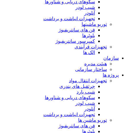
سکوهای دریایی و شناورها
شیپ لودر
آنلودر
تجهیزات انباشت و برداشت
توربو ماشینها
فن های سانتریفیوژ
بلوئرها
کمپرسور سانتریفیوژ
تجهیزات فرآیندی
الک ها
سازمان
هيئت مديره
ساختار سازمانی
پروژه ها
تجهيزات انتقال مواد
جرثقيل های بندری
شيپ يارد
سكوهای دريايی و شناورها
شيپ لودر
آنلودر
تجهيزات انباشت و برداشت
توربو ماشين ها
فن های سانتريفيوژ
بلوئرها