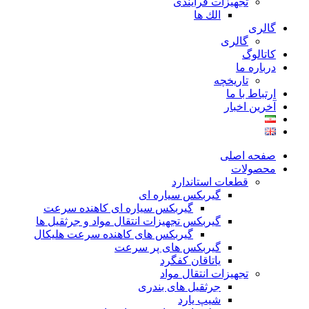
تجهیزات فرآیندی
الك ها
گالری
گالری
کاتالوگ
درباره ما
تاريخچه
ارتباط با ما
آخرین اخبار
صفحه اصلی
محصولات
قطعات استاندارد
گيربكس سياره ای
گيربكس سياره ای كاهنده سرعت
گيربكس تجهيزات انتقال مواد و جرثقيل ها
گيربكس های كاهنده سرعت هليكال
گيربكس های پر سرعت
ياتاقان كفگرد
تجهیزات انتقال مواد
جرثقیل های بندری
شیپ یارد