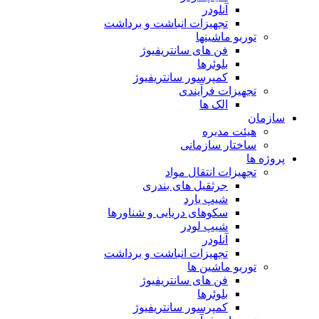
آنلودر
تجهیزات انباشت و برداشت
توربو ماشینها
فن های سانتریفیوژ
بلوئرها
کمپرسور سانتریفیوژ
تجهیزات فرآیندی
الک ها
سازمان
هيئت مديره
ساختار سازمانی
پروژه ها
تجهيزات انتقال مواد
جرثقيل های بندری
شيپ يارد
سكوهای دريايی و شناورها
شيپ لودر
آنلودر
تجهيزات انباشت و برداشت
توربو ماشين ها
فن های سانتريفيوژ
بلوئرها
کمپرسور سانتریفیوژ