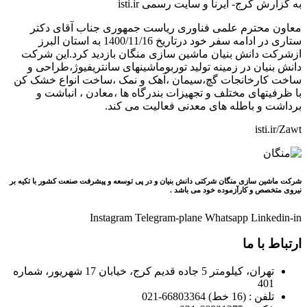
به گزارش کرج- ایرنا و سایت رسمی isti.ir
معاون محترم علمی فناوری ریاست جمهوری جناب آقای دکتر
ستاری در ادامه سفر خود درتاریخ 1400/11/16 به استان البرز
ازشرکت دانش بنیان ماشین سازی منگان بازدید کرد.این شرکت
دانش بنیان در زمینه تولید توربوماشینهای سانتریفیوژ،طراحی و
ساخت کارخانجات گچ،سیمان ،آهک و نمک ،ساخت انواع خشک کن
با ظرفیتهای مختلف و تجهیزات بندرگاه ها ،معادن ، انباشت و
برداشت و باطله های معدنی فعالیت می کند.
isti.ir/Zawt
شرکت ماشین سازی منگان شرکتی دانش بنیان و در پی توسعه و پیشرفت صنعت کشور با تکیه بر
نیروی متخصص و کارآزموده خود می باشد .
Instagram
Telegram-plane
Whatsapp
Linkedin-in
ارتباط با ما
تهران، کیلومتر 5 جاده قدیم کرج، خیابان 17 شهریور، شماره
401
تلفن : (16 خط) 66803364-021