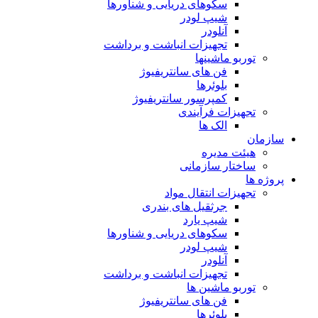
سکوهای دریایی و شناورها
شیپ لودر
آنلودر
تجهیزات انباشت و برداشت
توربو ماشینها
فن های سانتریفیوژ
بلوئرها
کمپرسور سانتریفیوژ
تجهیزات فرآیندی
الک ها
سازمان
هيئت مديره
ساختار سازمانی
پروژه ها
تجهيزات انتقال مواد
جرثقيل های بندری
شيپ يارد
سكوهای دريايی و شناورها
شيپ لودر
آنلودر
تجهيزات انباشت و برداشت
توربو ماشين ها
فن های سانتريفيوژ
بلوئرها