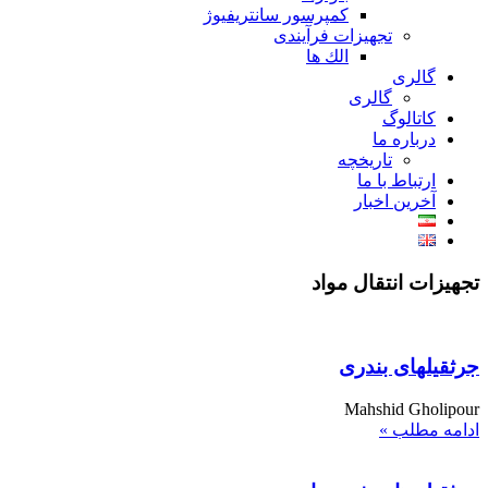
کمپرسور سانتریفیوژ
تجهیزات فرآیندی
الك ها
گالری
گالری
کاتالوگ
درباره ما
تاريخچه
ارتباط با ما
آخرین اخبار
تجهيزات انتقال مواد
جرثقيلهای بندری
Mahshid Gholipour
ادامه مطلب »