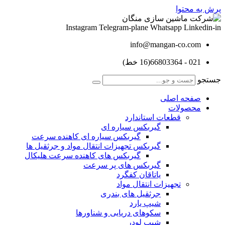
پرش به محتوا
Instagram
Telegram-plane
Whatsapp
Linkedin-in
info@mangan-co.com
021 - 66803364(16 خط)
جستجو
صفحه اصلی
محصولات
قطعات استاندارد
گيربكس سياره ای
گيربكس سياره ای كاهنده سرعت
گيربكس تجهيزات انتقال مواد و جرثقيل ها
گيربكس های كاهنده سرعت هليكال
گيربكس های پر سرعت
ياتاقان كفگرد
تجهیزات انتقال مواد
جرثقیل های بندری
شیپ یارد
سکوهای دریایی و شناورها
شیپ لودر