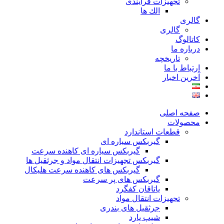
تجهیزات فرآیندی
الك ها
گالری
گالری
کاتالوگ
درباره ما
تاريخچه
ارتباط با ما
آخرین اخبار
صفحه اصلی
محصولات
قطعات استاندارد
گيربكس سياره ای
گيربكس سياره ای كاهنده سرعت
گيربكس تجهيزات انتقال مواد و جرثقيل ها
گيربكس های كاهنده سرعت هليكال
گيربكس های پر سرعت
ياتاقان كفگرد
تجهیزات انتقال مواد
جرثقیل های بندری
شیپ یارد