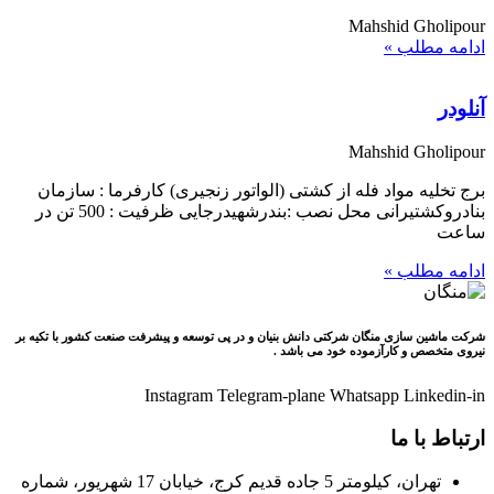
Mahshid Gholipour
ادامه مطلب »
آنلودر
Mahshid Gholipour
برج تخليه مواد فله از كشتی (الواتور زنجيری) کارفرما : سازمان
بنادروکشتيرانی محل نصب :بندرشهيدرجایی ظرفيت : 500 تن در
ساعت
ادامه مطلب »
شرکت ماشین سازی منگان شرکتی دانش بنیان و در پی توسعه و پیشرفت صنعت کشور با تکیه بر
نیروی متخصص و کارآزموده خود می باشد .
Instagram
Telegram-plane
Whatsapp
Linkedin-in
ارتباط با ما
تهران، کیلومتر 5 جاده قدیم کرج، خیابان 17 شهریور، شماره