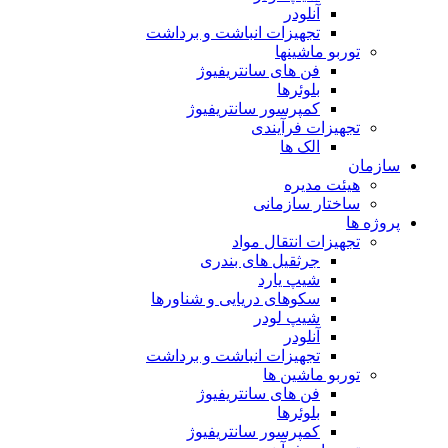
آنلودر
تجهیزات انباشت و برداشت
توربو ماشینها
فن های سانتریفیوژ
بلوئرها
کمپرسور سانتریفیوژ
تجهیزات فرآیندی
الک ها
سازمان
هيئت مديره
ساختار سازمانی
پروژه ها
تجهيزات انتقال مواد
جرثقيل های بندری
شيپ يارد
سكوهای دريايی و شناورها
شيپ لودر
آنلودر
تجهيزات انباشت و برداشت
توربو ماشين ها
فن های سانتريفيوژ
بلوئرها
کمپرسور سانتریفیوژ