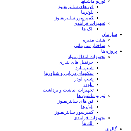
توربو ماشینها
فن های سانتریفیوژ
بلوئرها
کمپرسور سانتریفیوژ
تجهیزات فرآیندی
الک ها
سازمان
هيئت مديره
ساختار سازمانی
پروژه ها
تجهيزات انتقال مواد
جرثقيل های بندری
شيپ يارد
سكوهای دريايی و شناورها
شيپ لودر
آنلودر
تجهيزات انباشت و برداشت
توربو ماشين ها
فن های سانتريفيوژ
بلوئرها
کمپرسور سانتریفیوژ
تجهیزات فرآیندی
الك ها
گالری