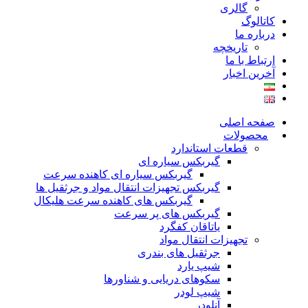
گالری
کاتالوگ
درباره ما
تاريخچه
ارتباط با ما
آخرین اخبار
صفحه اصلی
محصولات
قطعات استاندارد
گيربكس سياره ای
گيربكس سياره ای كاهنده سرعت
گيربكس تجهيزات انتقال مواد و جرثقيل ها
گيربكس های كاهنده سرعت هليكال
گيربكس های پر سرعت
ياتاقان كفگرد
تجهیزات انتقال مواد
جرثقیل های بندری
شیپ یارد
سکوهای دریایی و شناورها
شیپ لودر
آنلودر