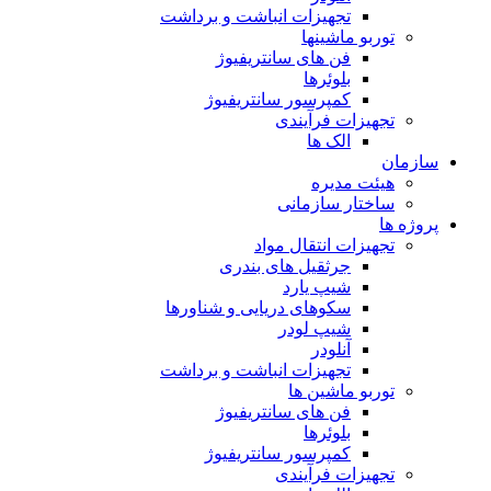
تجهیزات انباشت و برداشت
توربو ماشینها
فن های سانتریفیوژ
بلوئرها
کمپرسور سانتریفیوژ
تجهیزات فرآیندی
الک ها
سازمان
هيئت مديره
ساختار سازمانی
پروژه ها
تجهيزات انتقال مواد
جرثقيل های بندری
شيپ يارد
سكوهای دريايی و شناورها
شيپ لودر
آنلودر
تجهيزات انباشت و برداشت
توربو ماشين ها
فن های سانتريفيوژ
بلوئرها
کمپرسور سانتریفیوژ
تجهیزات فرآیندی