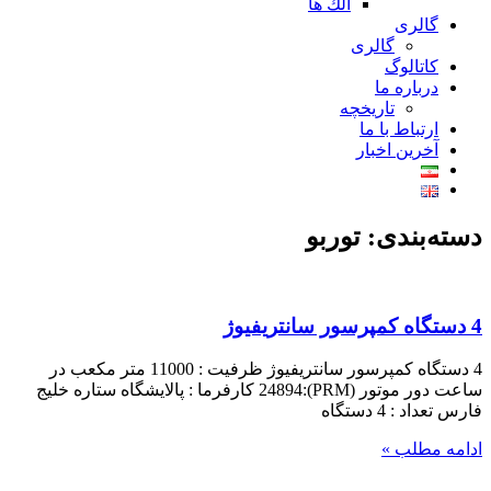
الك ها
گالری
گالری
کاتالوگ
درباره ما
تاريخچه
ارتباط با ما
آخرین اخبار
دسته‌بندی: توربو
4 دستگاه کمپرسور سانتریفیوژ
4 دستگاه کمپرسور سانتریفیوژ ظرفیت : 11000 متر مکعب در
ساعت دور موتور (PRM):24894 کارفرما : پالایشگاه ستاره خلیج
فارس تعداد : 4 دستگاه
ادامه مطلب »