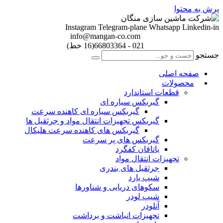
پرش به محتوا
Instagram
Telegram-plane
Whatsapp
Linkedin-in
info@mangan-co.com
021 - 66803364(16 خط)
جستجو
صفحه اصلی
محصولات
قطعات استاندارد
گيربكس سياره ای
گيربكس سياره ای كاهنده سرعت
گيربكس تجهيزات انتقال مواد و جرثقيل ها
گيربكس های كاهنده سرعت هليكال
گيربكس های پر سرعت
ياتاقان كفگرد
تجهیزات انتقال مواد
جرثقیل های بندری
شیپ یارد
سکوهای دریایی و شناورها
شیپ لودر
آنلودر
تجهیزات انباشت و برداشت