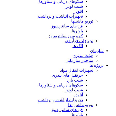
سکوهای دریایی و شناورها
شیپ لودر
آنلودر
تجهیزات انباشت و برداشت
توربو ماشینها
فن های سانتریفیوژ
بلوئرها
کمپرسور سانتریفیوژ
تجهیزات فرآیندی
الک ها
سازمان
هيئت مديره
ساختار سازمانی
پروژه ها
تجهيزات انتقال مواد
جرثقيل های بندری
شيپ يارد
سكوهای دريايی و شناورها
شيپ لودر
آنلودر
تجهيزات انباشت و برداشت
توربو ماشين ها
فن های سانتريفيوژ
بلوئرها