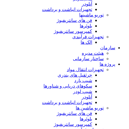
آنلودر
تجهیزات انباشت و برداشت
توربو ماشینها
فن های سانتریفیوژ
بلوئرها
کمپرسور سانتریفیوژ
تجهیزات فرآیندی
الک ها
سازمان
هيئت مديره
ساختار سازمانی
پروژه ها
تجهيزات انتقال مواد
جرثقيل های بندری
شيپ يارد
سكوهای دريايی و شناورها
شيپ لودر
آنلودر
تجهيزات انباشت و برداشت
توربو ماشين ها
فن های سانتريفيوژ
بلوئرها
کمپرسور سانتریفیوژ