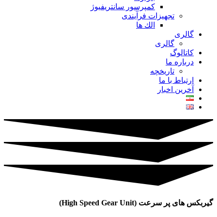
کمپرسور سانتریفیوژ
تجهیزات فرآیندی
الك ها
گالری
گالری
کاتالوگ
درباره ما
تاريخچه
ارتباط با ما
آخرین اخبار
گیربکس های پر سرعت (High Speed Gear Unit)