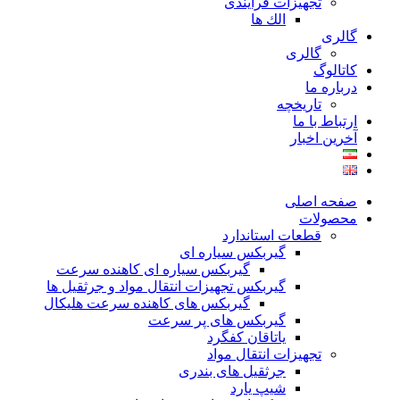
تجهیزات فرآیندی
الك ها
گالری
گالری
کاتالوگ
درباره ما
تاريخچه
ارتباط با ما
آخرین اخبار
صفحه اصلی
محصولات
قطعات استاندارد
گيربكس سياره ای
گيربكس سياره ای كاهنده سرعت
گيربكس تجهيزات انتقال مواد و جرثقيل ها
گيربكس های كاهنده سرعت هليكال
گيربكس های پر سرعت
ياتاقان كفگرد
تجهیزات انتقال مواد
جرثقیل های بندری
شیپ یارد