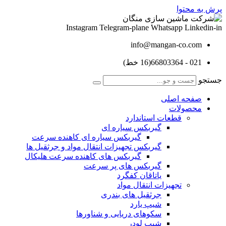
پرش به محتوا
Instagram
Telegram-plane
Whatsapp
Linkedin-in
info@mangan-co.com
021 - 66803364(16 خط)
جستجو
صفحه اصلی
محصولات
قطعات استاندارد
گيربكس سياره ای
گيربكس سياره ای كاهنده سرعت
گيربكس تجهيزات انتقال مواد و جرثقيل ها
گيربكس های كاهنده سرعت هليكال
گيربكس های پر سرعت
ياتاقان كفگرد
تجهیزات انتقال مواد
جرثقیل های بندری
شیپ یارد
سکوهای دریایی و شناورها
شیپ لودر