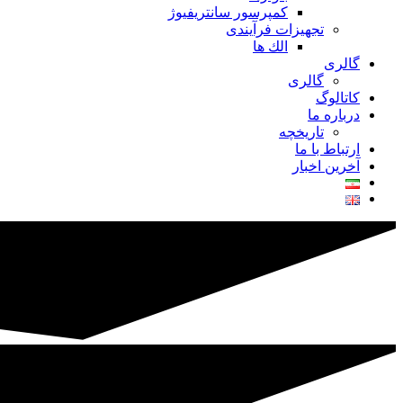
کمپرسور سانتریفیوژ
تجهیزات فرآیندی
الك ها
گالری
گالری
کاتالوگ
درباره ما
تاريخچه
ارتباط با ما
آخرین اخبار