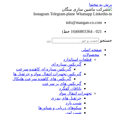
پرش به محتوا
Instagram
Telegram-plane
Whatsapp
Linkedin-in
info@mangan-co.com
021 - 66803364(16 خط)
جستجو
صفحه اصلی
محصولات
قطعات استاندارد
گيربكس سياره ای
گيربكس سياره ای كاهنده سرعت
گيربكس تجهيزات انتقال مواد و جرثقيل ها
گيربكس های كاهنده سرعت هليكال
گيربكس های پر سرعت
ياتاقان كفگرد
تجهیزات انتقال مواد
جرثقیل های بندری
شیپ یارد
سکوهای دریایی و شناورها
شیپ لودر