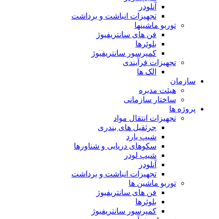
آنلودر
تجهیزات انباشت و برداشت
توربو ماشینها
فن های سانتریفیوژ
بلوئرها
کمپرسور سانتریفیوژ
تجهیزات فرآیندی
الک ها
سازمان
هيئت مديره
ساختار سازمانی
پروژه ها
تجهيزات انتقال مواد
جرثقيل های بندری
شيپ يارد
سكوهای دريايی و شناورها
شيپ لودر
آنلودر
تجهيزات انباشت و برداشت
توربو ماشين ها
فن های سانتريفيوژ
بلوئرها
کمپرسور سانتریفیوژ