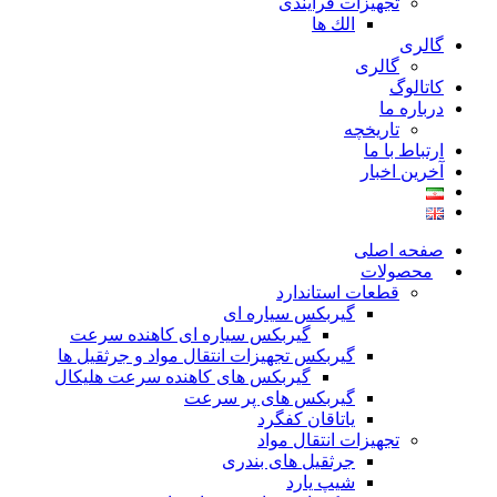
تجهیزات فرآیندی
الك ها
گالری
گالری
کاتالوگ
درباره ما
تاريخچه
ارتباط با ما
آخرین اخبار
صفحه اصلی
محصولات
قطعات استاندارد
گيربكس سياره ای
گيربكس سياره ای كاهنده سرعت
گيربكس تجهيزات انتقال مواد و جرثقيل ها
گيربكس های كاهنده سرعت هليكال
گيربكس های پر سرعت
ياتاقان كفگرد
تجهیزات انتقال مواد
جرثقیل های بندری
شیپ یارد