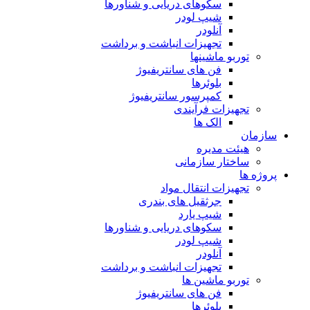
سکوهای دریایی و شناورها
شیپ لودر
آنلودر
تجهیزات انباشت و برداشت
توربو ماشینها
فن های سانتریفیوژ
بلوئرها
کمپرسور سانتریفیوژ
تجهیزات فرآیندی
الک ها
سازمان
هيئت مديره
ساختار سازمانی
پروژه ها
تجهيزات انتقال مواد
جرثقيل های بندری
شيپ يارد
سكوهای دريايی و شناورها
شيپ لودر
آنلودر
تجهيزات انباشت و برداشت
توربو ماشين ها
فن های سانتريفيوژ
بلوئرها