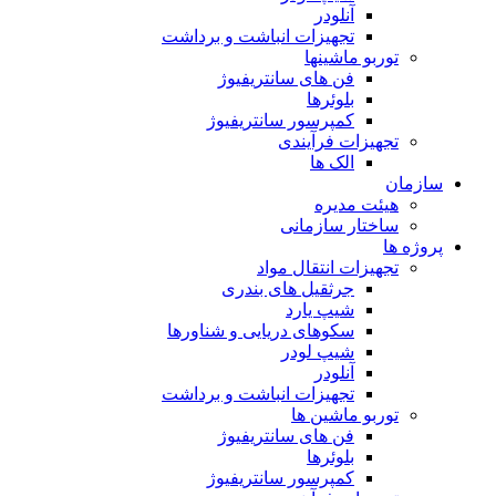
آنلودر
تجهیزات انباشت و برداشت
توربو ماشینها
فن های سانتریفیوژ
بلوئرها
کمپرسور سانتریفیوژ
تجهیزات فرآیندی
الک ها
سازمان
هيئت مديره
ساختار سازمانی
پروژه ها
تجهيزات انتقال مواد
جرثقيل های بندری
شيپ يارد
سكوهای دريايی و شناورها
شيپ لودر
آنلودر
تجهيزات انباشت و برداشت
توربو ماشين ها
فن های سانتريفيوژ
بلوئرها
کمپرسور سانتریفیوژ