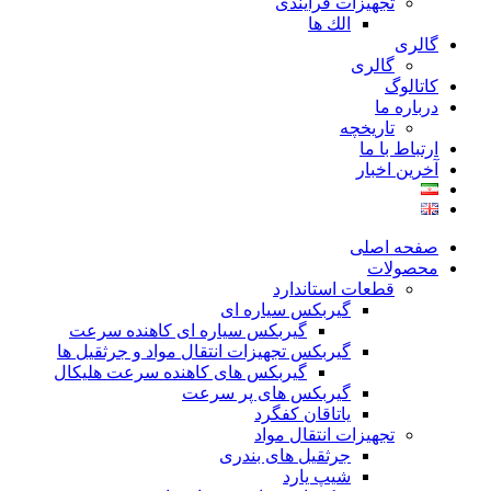
تجهیزات فرآیندی
الك ها
گالری
گالری
کاتالوگ
درباره ما
تاريخچه
ارتباط با ما
آخرین اخبار
صفحه اصلی
محصولات
قطعات استاندارد
گيربكس سياره ای
گيربكس سياره ای كاهنده سرعت
گيربكس تجهيزات انتقال مواد و جرثقيل ها
گيربكس های كاهنده سرعت هليكال
گيربكس های پر سرعت
ياتاقان كفگرد
تجهیزات انتقال مواد
جرثقیل های بندری
شیپ یارد