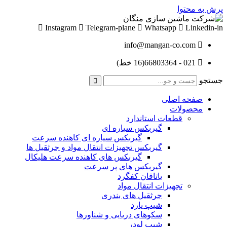
پرش به محتوا
Instagram
Telegram-plane
Whatsapp
Linkedin-in
info@mangan-co.com
021 - 66803364(16 خط)
جستجو
صفحه اصلی
محصولات
قطعات استاندارد
گيربكس سياره ای
گيربكس سياره ای كاهنده سرعت
گيربكس تجهيزات انتقال مواد و جرثقيل ها
گيربكس های كاهنده سرعت هليكال
گيربكس های پر سرعت
ياتاقان كفگرد
تجهیزات انتقال مواد
جرثقیل های بندری
شیپ یارد
سکوهای دریایی و شناورها
شیپ لودر