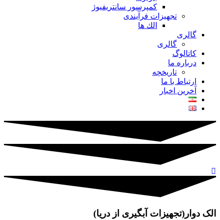
کمپرسور سانتریفیوژ
تجهیزات فرآیندی
الك ها
گالری
گالری
کاتالوگ
درباره ما
تاريخچه
ارتباط با ما
آخرین اخبار
الک دوار(تجهیزات آبگیری از دریا)