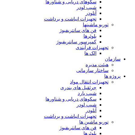
سکوهای دریایی و شناورها
شیپ لودر
آنلودر
تجهیزات انباشت و برداشت
توربو ماشینها
فن های سانتریفیوژ
بلوئرها
کمپرسور سانتریفیوژ
تجهیزات فرآیندی
الک ها
سازمان
هيئت مديره
ساختار سازمانی
پروژه ها
تجهيزات انتقال مواد
جرثقيل های بندری
شيپ يارد
سكوهای دريايی و شناورها
شيپ لودر
آنلودر
تجهيزات انباشت و برداشت
توربو ماشين ها
فن های سانتريفيوژ
بلوئرها