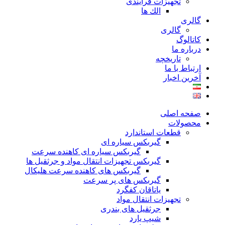
تجهیزات فرآیندی
الك ها
گالری
گالری
کاتالوگ
درباره ما
تاريخچه
ارتباط با ما
آخرین اخبار
صفحه اصلی
محصولات
قطعات استاندارد
گيربكس سياره ای
گيربكس سياره ای كاهنده سرعت
گيربكس تجهيزات انتقال مواد و جرثقيل ها
گيربكس های كاهنده سرعت هليكال
گيربكس های پر سرعت
ياتاقان كفگرد
تجهیزات انتقال مواد
جرثقیل های بندری
شیپ یارد