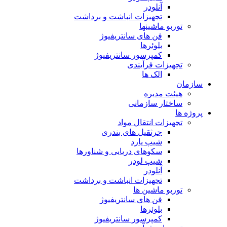
آنلودر
تجهیزات انباشت و برداشت
توربو ماشینها
فن های سانتریفیوژ
بلوئرها
کمپرسور سانتریفیوژ
تجهیزات فرآیندی
الک ها
سازمان
هيئت مديره
ساختار سازمانی
پروژه ها
تجهيزات انتقال مواد
جرثقيل های بندری
شيپ يارد
سكوهای دريايی و شناورها
شيپ لودر
آنلودر
تجهيزات انباشت و برداشت
توربو ماشين ها
فن های سانتريفيوژ
بلوئرها
کمپرسور سانتریفیوژ