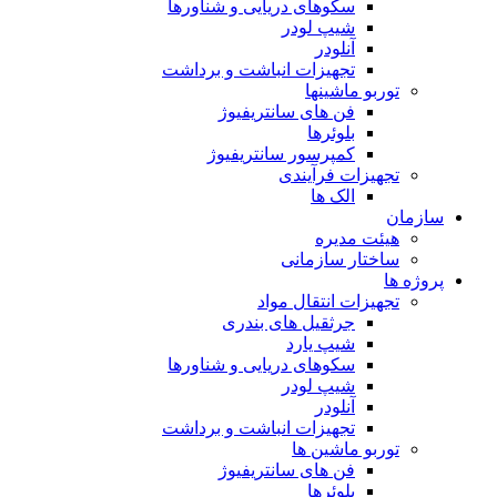
سکوهای دریایی و شناورها
شیپ لودر
آنلودر
تجهیزات انباشت و برداشت
توربو ماشینها
فن های سانتریفیوژ
بلوئرها
کمپرسور سانتریفیوژ
تجهیزات فرآیندی
الک ها
سازمان
هيئت مديره
ساختار سازمانی
پروژه ها
تجهيزات انتقال مواد
جرثقيل های بندری
شيپ يارد
سكوهای دريايی و شناورها
شيپ لودر
آنلودر
تجهيزات انباشت و برداشت
توربو ماشين ها
فن های سانتريفيوژ
بلوئرها