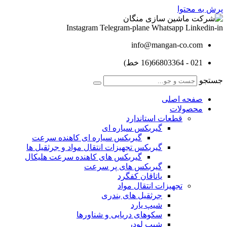
پرش به محتوا
Instagram
Telegram-plane
Whatsapp
Linkedin-in
info@mangan-co.com
021 - 66803364(16 خط)
جستجو
صفحه اصلی
محصولات
قطعات استاندارد
گيربكس سياره ای
گيربكس سياره ای كاهنده سرعت
گيربكس تجهيزات انتقال مواد و جرثقيل ها
گيربكس های كاهنده سرعت هليكال
گيربكس های پر سرعت
ياتاقان كفگرد
تجهیزات انتقال مواد
جرثقیل های بندری
شیپ یارد
سکوهای دریایی و شناورها
شیپ لودر