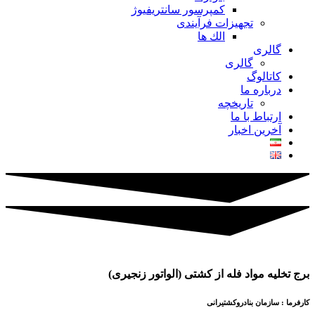
کمپرسور سانتریفیوژ
تجهیزات فرآیندی
الك ها
گالری
گالری
کاتالوگ
درباره ما
تاريخچه
ارتباط با ما
آخرین اخبار
برج تخليه مواد فله از كشتی (الواتور زنجيری)
کارفرما : سازمان بنادروکشتيرانی