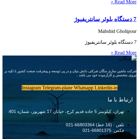
Read More »
7 دستگاه بلوئر سانتریفیوژ
Mahshid Gholipour
7 دستگاه بلوئر سانتریفیوژ
Read More »
شرکت ماشین سازی منگان شرکتی دانش بنیان و در پی توسعه و پیشرفت صنعت کشور با تکیه بر
نیروی متخصص و کارآزموده خود می باشد .
Instagram
Telegram-plane
Whatsapp
Linkedin-in
ارتباط با ما
تهران، کیلومتر 5 جاده قدیم کرج، خیابان 17 شهریور، شماره 401
تلفن : (16 خط) 66803364-021
فکس: 66801375-021