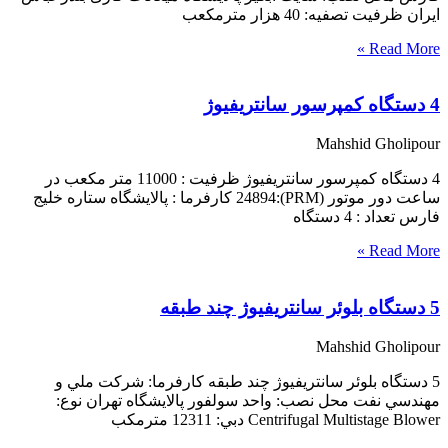
ایران ظرفیت تصفیه: 40 هزار مترمکعب
Read More »
4 دستگاه کمپرسور سانتریفیوژ
Mahshid Gholipour
4 دستگاه کمپرسور سانتریفیوژ ظرفیت : 11000 متر مکعب در
ساعت دور موتور (PRM):24894 کارفرما : پالایشگاه ستاره خلیج
فارس تعداد : 4 دستگاه
Read More »
5 دستگاه بلوئر سانتریفیوژ چند طبقه
Mahshid Gholipour
5 دستگاه بلوئر سانتريفيوژ چند طبقه كارفرما: شركت ملي و
مهندسي نفت محل نصب: واحد سولفور پالايشگاه تهران نوع:
Centrifugal Multistage Blower دبي: 12311 مترمكب