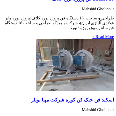
Mahshid Gholipour
طراحی و ساخت 18 دستگاه فن پروژه نورد كلاف(پروژه نورد واير
فولادی آلياژی ايران)- شركت پاميدكو طراحی و ساخت 18 دستگاه
فن سانتريفيوژپروژه : نورد
Read More »
اسکید فن خنک کن کوره شرکت مپنا بویلر
Mahshid Gholipour