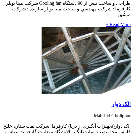
طراحی و ساخت بیش از 90 دستگاه Cooling fan شرکت مپنا بویلر
كارفرما : شركت مهندسي و ساخت مپنا بويلر سازنده : شركت
ماشين
Read More »
الک دوار
Mahshid Gholipour
الک دوار(تجهیزات آبگیری از دریا) کارفرما: شرکت نفت ستاره خلیج
فارس محل نصب: سایت آبگیر پالایشگاه میعانات گازی بندرعباس-