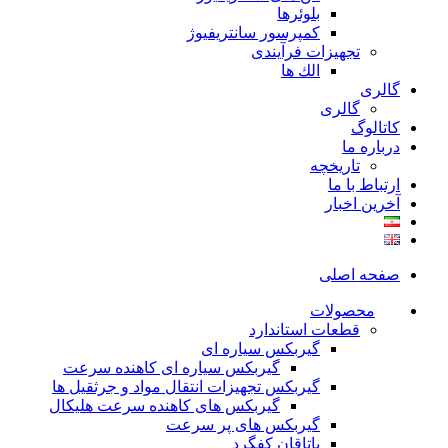
بلوئرها
کمپرسور سانتریفیوژ
تجهیزات فرآیندی
الك ها
گالری
گالری
کاتالوگ
درباره ما
تاريخچه
ارتباط با ما
آخرین اخبار
صفحه اصلی
محصولات
قطعات استاندارد
گيربكس سياره ای
گيربكس سياره ای كاهنده سرعت
گيربكس تجهيزات انتقال مواد و جرثقيل ها
گيربكس های كاهنده سرعت هليكال
گيربكس های پر سرعت
ياتاقان كفگرد