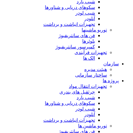
شیپ یارد
سکوهای دریایی و شناورها
شیپ لودر
آنلودر
تجهیزات انباشت و برداشت
توربو ماشینها
فن های سانتریفیوژ
بلوئرها
کمپرسور سانتریفیوژ
تجهیزات فرآیندی
الک ها
سازمان
هيئت مديره
ساختار سازمانی
پروژه ها
تجهيزات انتقال مواد
جرثقيل های بندری
شيپ يارد
سكوهای دريايی و شناورها
شيپ لودر
آنلودر
تجهيزات انباشت و برداشت
توربو ماشين ها
فن های سانتريفيوژ