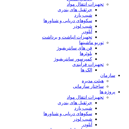
تجهیزات انتقال مواد
جرثقیل های بندری
شیپ یارد
سکوهای دریایی و شناورها
شیپ لودر
آنلودر
تجهیزات انباشت و برداشت
توربو ماشینها
فن های سانتریفیوژ
بلوئرها
کمپرسور سانتریفیوژ
تجهیزات فرآیندی
الک ها
سازمان
هيئت مديره
ساختار سازمانی
پروژه ها
تجهيزات انتقال مواد
جرثقيل های بندری
شيپ يارد
سكوهای دريايی و شناورها
شيپ لودر
آنلودر