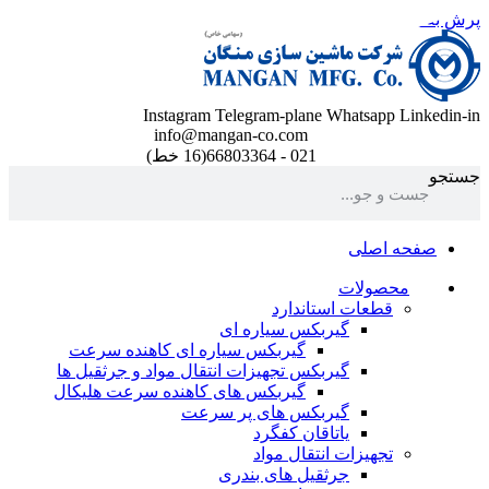
پرش به محتوا
Instagram
Telegram-plane
Whatsapp
Linkedin-in
info@mangan-co.com
021 - 66803364(16 خط)
جستجو
صفحه اصلی
محصولات
قطعات استاندارد
گيربكس سياره ای
گيربكس سياره ای كاهنده سرعت
گيربكس تجهيزات انتقال مواد و جرثقيل ها
گيربكس های كاهنده سرعت هليكال
گيربكس های پر سرعت
ياتاقان كفگرد
تجهیزات انتقال مواد
جرثقیل های بندری