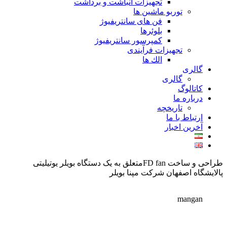
تجهيزات انباشت و برداشت
توربو ماشين ها
فن های سانتريفيوژ
بلوئرها
کمپرسور سانتریفیوژ
تجهیزات فرآیندی
الك ها
گالری
گالری
کاتالوگ
درباره ما
تاريخچه
ارتباط با ما
آخرین اخبار
طراحی و ساخت FD fanمتعلق به یک دستگاه بویلر یوتیلیتی
پالایشگاه اصفهان شرکت مپنا بویلر
mangan