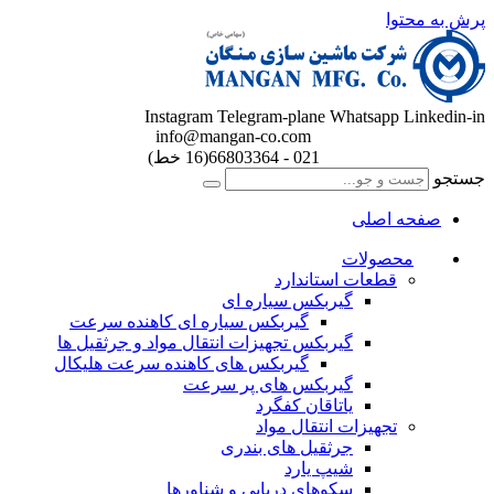
پرش به محتوا
Instagram
Telegram-plane
Whatsapp
Linkedin-in
info@mangan-co.com
021 - 66803364(16 خط)
جستجو
صفحه اصلی
محصولات
قطعات استاندارد
گيربكس سياره ای
گيربكس سياره ای كاهنده سرعت
گيربكس تجهيزات انتقال مواد و جرثقيل ها
گيربكس های كاهنده سرعت هليكال
گيربكس های پر سرعت
ياتاقان كفگرد
تجهیزات انتقال مواد
جرثقیل های بندری
شیپ یارد
سکوهای دریایی و شناورها