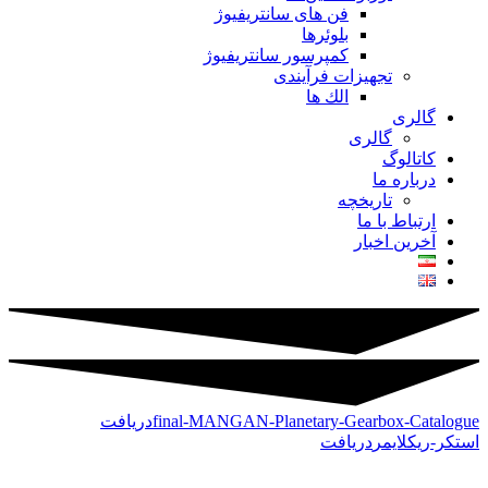
فن های سانتريفيوژ
بلوئرها
کمپرسور سانتریفیوژ
تجهیزات فرآیندی
الك ها
گالری
گالری
کاتالوگ
درباره ما
تاريخچه
ارتباط با ما
آخرین اخبار
final-MANGAN-Planetary-Gearbox-Catalogue
دریافت
استكر-ريكلايمر
دریافت