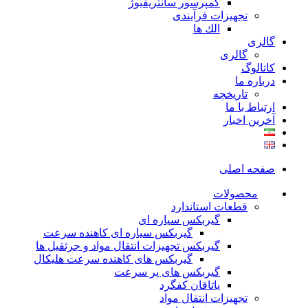
کمپرسور سانتریفیوژ
تجهیزات فرآیندی
الك ها
گالری
گالری
کاتالوگ
درباره ما
تاريخچه
ارتباط با ما
آخرین اخبار
صفحه اصلی
محصولات
قطعات استاندارد
گيربكس سياره ای
گيربكس سياره ای كاهنده سرعت
گيربكس تجهيزات انتقال مواد و جرثقيل ها
گيربكس های كاهنده سرعت هليكال
گيربكس های پر سرعت
ياتاقان كفگرد
تجهیزات انتقال مواد