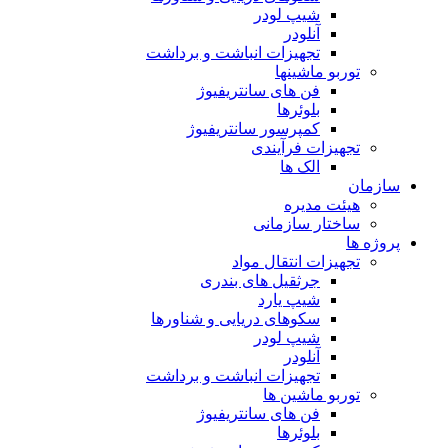
شیپ لودر
آنلودر
تجهیزات انباشت و برداشت
توربو ماشینها
فن های سانتریفیوژ
بلوئرها
کمپرسور سانتریفیوژ
تجهیزات فرآیندی
الک ها
سازمان
هيئت مديره
ساختار سازمانی
پروژه ها
تجهيزات انتقال مواد
جرثقيل های بندری
شيپ يارد
سكوهای دريايی و شناورها
شيپ لودر
آنلودر
تجهيزات انباشت و برداشت
توربو ماشين ها
فن های سانتريفيوژ
بلوئرها