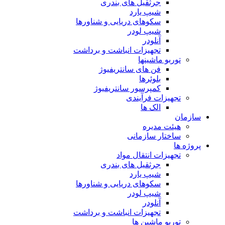
جرثقیل های بندری
شیپ یارد
سکوهای دریایی و شناورها
شیپ لودر
آنلودر
تجهیزات انباشت و برداشت
توربو ماشینها
فن های سانتریفیوژ
بلوئرها
کمپرسور سانتریفیوژ
تجهیزات فرآیندی
الک ها
سازمان
هيئت مديره
ساختار سازمانی
پروژه ها
تجهيزات انتقال مواد
جرثقيل های بندری
شيپ يارد
سكوهای دريايی و شناورها
شيپ لودر
آنلودر
تجهيزات انباشت و برداشت
توربو ماشين ها